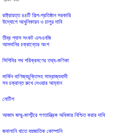
রাষ্ট্রায়ত্ত ৪৪টি শিল্প-প্রতিষ্ঠান সরকারি

তীব্র গ্যাস সংকট এলএনজি 

সিপিবির পথ পরিক্রমণের তথ্য-কণিকা
মার্কিন বাণিজ্যচুক্তিসহ সাম্রাজ্যবাদী 

নোটিশ
আজাদ জম্মু-কাশ্মীরে গণতান্ত্রিক অধিকার নিশ্চিত করার দাবি
জ্বালানি খাতে বহুজাতিক কোম্পানি 
