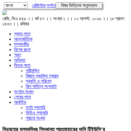
রেজিস্টার
লগইন
বিষয় ভিত্তিক অনুসন্ধান
রেজি, ডিএ ৪৫৬ ।। বর্ষ ৫৭ ।। সংখ্যা ১ ।। ০২ আগস্ট, ২০২৬ ।। ১৮ শ্রাবণ
১৪৩৩ ।। রবিবার
প্রথম পাতা
আন্তর্জাতিক
সম্পাদকীয়
বিশেষ রচনা
স্মরণ
অভিমত
ফিচার পাতা
নারীমুক্তি
বিজ্ঞান প্রযুক্তি স্বাস্থ্য
প্রকৃতি ও পরিবেশ
শিল্প সাহিত্য সংস্কৃতি
সংগঠন সংবাদ
শেষের পাতা
আর্কাইভ
ফটো গ্যালারি
ভিডিও গ্যালারি
পুরানো সংখ্যা
বিদ্যুতের মূল্যবৃদ্ধির সিদ্ধান্ত প্রত্যাহারের দাবি টিইউসি’র