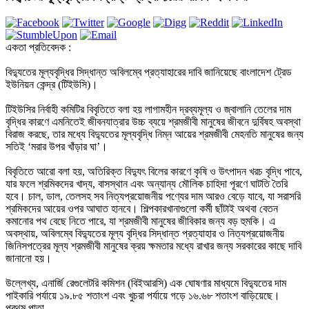
একতা প্রতিবেদক :

বিদ্যুতের মূল্যবৃদ্ধির সিদ্ধান্ত অবিলম্বে প্রত্যাহারের দাবি জানিয়েছে বাংলাদেশ ট্রেড 
ইউনিয়ন কেন্দ্র (টিইউসি)। 

টিইউসির নির্বাহী কমিটির বিবৃতিতে বলা হয় লাগামহীন দ্রব্যমূল্য ও জ্বালানি তেলের দাম 
বৃদ্ধির কারণে এমনিতেই জীবনযাত্রার উচ্চ ব্যয়ে শ্রমজীবী মানুষের জীবনে দুর্বিষহ অবস্থা 
বিরাজ করছে, তার মধ্যে বিদ্যুতের মূল্যবৃদ্ধি নিম্ন আয়ের শ্রমজীবী মেহনতি মানুষের জন্য 
সতিই ‘মরার উপর খাঁড়ার ঘা’। 

বিবৃতিতে আরো বলা হয়, অতিরিক্ত বিদ্যুৎ বিলের কারণে কৃষি ও উৎপাদন খরচ বৃদ্ধি পাবে, 
যার ফলে শ্রমিকদের খাদ্য, বাসস্থান এবং অন্যান্য মৌলিক চাহিদা পূরণে ঘাটতি তৈরি 
হবে। চাল, ডাল, তেলসহ সব নিত্যপ্রয়োজনীয় পণ্যের দাম আরও বেড়ে যাবে, যা সরাসরি 
শ্রমিকদের আয়ের ওপর আঘাত হানবে। শিল্পকারখানাগুলো কর্মী ছাঁটাই অথবা বেতন 
কমানোর পথ বেছে নিতে পারে, যা শ্রমজীবী মানুষের জীবিকার জন্য বড় হুমকি। এ 
অবস্থায়, অবিলম্বে বিদ্যুতের মূল্য বৃদ্ধির সিদ্ধান্ত প্রত্যাহার ও নিত্যপ্রয়োজনীয় 
জিনিসপত্রের মূল্য শ্রমজীবী মানুষের ক্রয় ক্ষমতার মধ্যে রাখার জন্য সরকারের কাছে দাবি 
জানানো হয়।

উল্লেখ্য, এনার্জি রেগুলেটরি কমিশন (বিইআরসি) এক ঘোষণার মাধ্যমে বিদ্যুতের দাম 
প্রথম পাতা