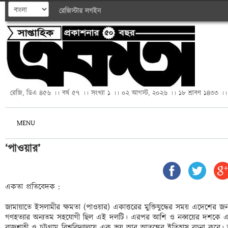
রেজিস্টার
লগইন
রেজি, ডিএ ৪৫৬ ।। বর্ষ ৫৭ ।। সংখ্যা ১ ।। ০২ আগস্ট, ২০২৬ ।। ১৮ শ্রাবণ ১৪৩৩ ।।
MENU
‘পাওয়ার’
একতা প্রতিবেদক :

জামায়াতে ইসলামীর ক্ষমতা (পাওয়ার) একাত্তরের মুক্তিযুদ্ধের সময় এদেশের জন
গণহত্যার অন্যতম সহযোগী ছিল এই দলটি। এরপর আশি ও নব্বয়ের দশকে এই দ
রাজশাহী ও চট্টগ্রাম বিশ্ববিদ্যালয়ে এক ভয় আর আতঙ্কের ইতিহাস রচনা করে।