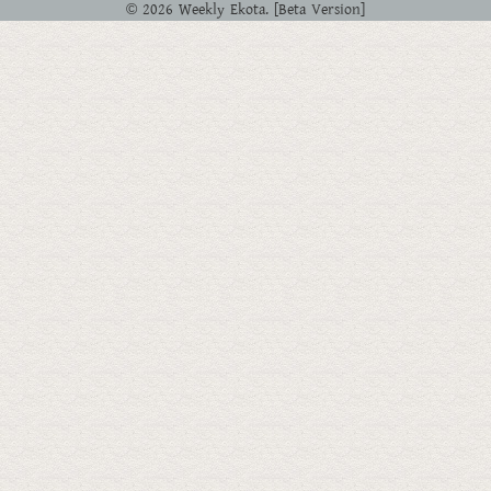
© 2026 Weekly Ekota. [Beta Version]