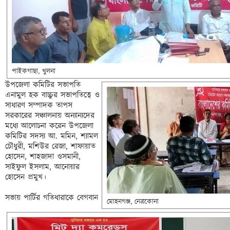
পাইকগাছা, খুলনা 
উপজেলা কমিটির সভাপতি 
এনামুল হক বাচ্চুর সভাপতিত্বে ও 
সাধারণ সম্পাদক তাপস 
সরকারের সঞ্চালনায় অন্যান্যদের 
মধ্যে আলোচনা করেন উপজেলা 
কমিটির সদস্য আ. মমিন, শ্যামল 
চৌধুরী, মশিউর
 রেজা, শাফায়াত 
হোসেন, শাহজাদা ওসমানী, 
সাইফুল ইসলাম, আনোয়ার 
হোসেন প্রমুখ। 

সভায় পার্টির গতিধারাকে বেগবান 
মোহনগঞ্জ, নেত্রকোনা