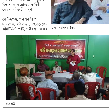
সাধারণ সম্পাদক অশ্বিনী কুমার 
বিশ্বাস, অ্যাডভোকেট তারিণী
মোহন অধিকারী প্রমুখ।

গোবিন্দগঞ্জ, পলাশবাড়ী ও 
সুন্দরগঞ্জ, গাইবান্ধা : বাংলাদেশের 
 ঢাকা মহানগর উত্তর
কমিউনিস্ট পার্টি, গাইবান্ধা জেলার 
রাজবাড়ী