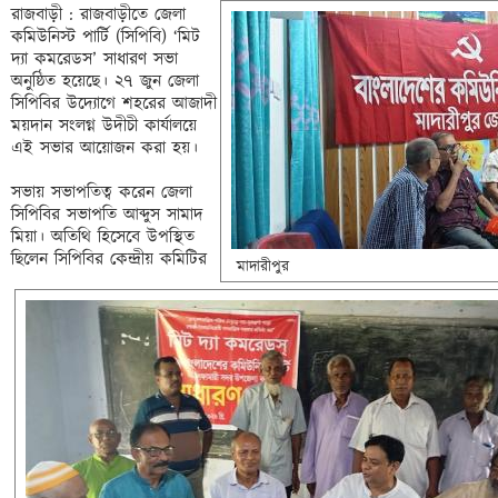
রাজবাড়ী : রাজবাড়ীতে জেলা 
কমিউনিস্ট পার্টি (সিপিবি) ‘মিট 
দ্যা কমরেডস’ সাধারণ সভা 
অনুষ্ঠিত হয়েছে। ২৭ জুন জেলা 
সিপিবির উদ্যোগে শহরের আজাদী 
ময়দান সংলগ্ন উদীচী কার্যালয়ে 
এই সভার আয়োজন করা হয়।

সভায়
 সভাপতিত্ব করেন জেলা 
সিপিবির সভাপতি আব্দুস সামাদ 
মিয়া। অতিথি হিসেবে উপস্থিত 
ছিলেন সিপিবির কেন্দ্রীয় কমিটির 
 মাদারীপুর