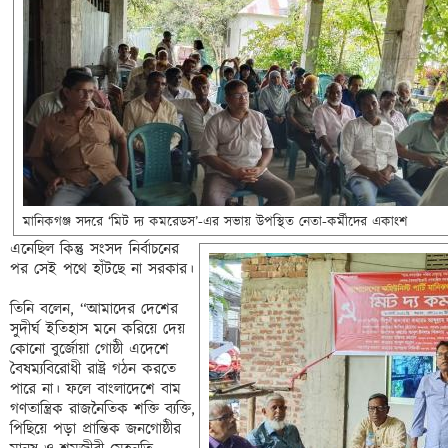
মানিকগঞ্জ সদরে ‘মিট দ্য কমরেডস’-এর সভায় উপস্থিত নেতা-কর্মীদের একাংশ 
এনেছিল কিন্তু সংসদ নির্বাচনের 
পর সেই পথে হাঁটছে না সরকার। 

তিনি বলেন, “আমাদের দেশের 
সুদীর্ঘ ইতিহাস মনে করিয়ে দেয় 
কোনো বুর্জোয়া গোষ্ঠী এদেশে 
বৈষম্যবিরোধী রাষ্ট্র গঠন করতে 
পারে না। ফলে বাংলাদেশে বাম 
গণতান্ত্রিক রাজনৈতিক শক্তি ব্যক্তি, 
পিছিয়ে পড়া প্রান্তিক জনগোষ্ঠীর 