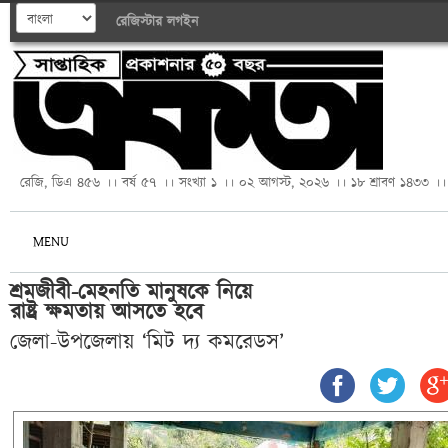
রেজিস্টার
লগইন
রেজি, ডিএ ৪৫৬ ।। বর্ষ ৫৭ ।। সংখ্যা ১ ।। ০২ আগস্ট, ২০২৬ ।। ১৮ শ্রাবণ ১৪৩৩ ।।
MENU
শ্রমজীবী-মেহনতি মানুষকে নিয়ে 

রাষ্ট্র ক্ষমতায় আসতে হবে
জেলা-উপজেলায় ‘মিট দ্য কমরেডস’