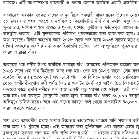
ব্যারেজ। এটি বাংলাদেশের রাজবাড়ী ও পাবনা জেলায় অবস্থিত একটি প্রস্তাবিত ব
বাংলাদেশ সরকার ২০২৬ সালের জানুয়ারিতে প্রকল্পটি বাস্তবায়নের উদ্যোগ নেয়। প
হয়েছিল। যার প্রথম অংশে ২ দশমিক ১ কিলোমিটার দীর্ঘ বাঁধ নির্মাণ, মধুমতি নদ
পুনরুদ্ধার, দক্ষিণ-পশ্চিম অঞ্চলের খুলনা, যশোর, কুষ্টিয়া ও ফরিদপুর অঞ্চলে জল
অন্তর্ভুক্ত থাকবে। এটি সুন্দরবনের পরিবেশ পুনরুদ্ধারের জন্য কাজ করা হবে
কথা রয়েছে। দ্বিতীয় অংশের কাজ ২০২৮ সালে শুরু করে ২০৩৪ সালের মধ্যে 
দক্ষিণ অঞ্চলের অবশিষ্ট নদী অববাহিকাগুলি ড্রেজিং এবং সম্পূর্ণরূপে পুনরুদ্ধা
কারণ ফারাক্কা বাঁধ। 

ভারতের গঙ্গা নদীর উপর অবস্থিত ফারাক্কা বাঁধ। ভারতের পশ্চিমবঙ্গ রাজ্যের মা
১৯৬১ সালে এই বাঁধ নির্মাণের কাজ শুরু হয়। শেষ হয় ১৯৭৫ সালে। সেই বছর ২১ 
২,২৪০ মিটার (৭,৩৫০ ফুট) লম্বা যেটা প্রায় এক বিলিয়ন ডলার ব্যয়ে সোভিয়ে
থেকে ভাগীরথী-হুগলি নদী পর্যন্ত ফিডার খালটির দৈর্ঘ্য ২৫ মাইল (৪০ কি
বন্দরের কাছে হুগলি নদীতে পলি জমা একটা বড় সমস্যা হয়ে দাঁড়ায়। এই পলি ধুয়ে
করা হয়। শুষ্ক মরসুমে (জানুয়ারি থেকে জুন) ফারাক্কা বাঁধ গঙ্গার ৪০,০০০ ঘন
অভিমুখে চালিত করে। তবে এই বাঁধের কারণে গঙ্গা থেকে অপসারিত ৪০,০০০ ক
ধারণ করতে পারছে না। 

গঙ্গা এবং ভাগরথীর প্রবাহ রেখার উচ্চতার তারতম্যের কারণে পানি সঞ্চালন কষ্ট
জন্য অন্য পথ খুঁজতে হচ্ছে। এই কারণের জন্য মুর্শিদাবাদ এবং মালদা জেলা জ
ব্রক্ষপুত্রের তুলনায় গঙ্গা কম গতি শক্তি সম্পন্ন নদী। এ ধরনের নদীর গতিপ