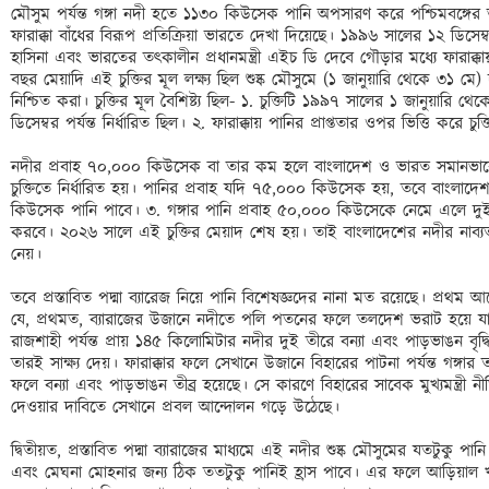
মৌসুম পর্যন্ত গঙ্গা নদী হতে ১১৩০ কিউসেক পানি অপসারণ করে পশ্চিমবঙ্গের ভ
ফারাক্কা বাঁধের বিরূপ প্রতিক্রিয়া ভারতে দেখা দিয়েছে। ১৯৯৬ সালের ১২ ডিসেম্ব
হাসিনা এবং ভারতের তৎকালীন প্রধানমন্ত্রী এইচ ডি দেবে গৌড়ার মধ্যে ফারাক্কায় গঙ
বছর মেয়াদি এই চুক্তির মূল লক্ষ্য ছিল শুষ্ক মৌসুমে (১ জানুয়ারি থেকে ৩১ মে) দুই
নিশ্চিত করা। চুক্তির মূল বৈশিষ্ট্য ছিল- ১. চুক্তিটি ১৯৯৭ সালের ১ জানুয়ার
ডিসেম্বর পর্যন্ত নির্ধারিত ছিল। ২. ফারাক্কায় পানির প্রাপ্ততার ওপর ভিত্তি করে চুক
নদীর প্রবাহ ৭০,০০০ কিউসেক বা তার কম হলে বাংলাদেশ ও ভারত সমানভা
চুক্তিতে নির্ধারিত হয়। পানির প্রবাহ যদি ৭৫,০০০ কিউসেক হয়, তবে বাংল
কিউসেক পানি পাবে। ৩. গঙ্গার পানি প্রবাহ ৫০,০০০ কিউসেকে নেমে এলে দুই দ
করবে। ২০২৬ সালে এই চুক্তির মেয়াদ শেষ হয়। তাই বাংলাদেশের নদীর নাব্যতা রক
নেয়। 

তবে প্রস্তাবিত পদ্মা ব্যারেজ নিয়ে পানি বিশেষজ্ঞদের নানা মত রয়েছে। প্রথম 
যে, প্রথমত, ব্যারাজের উজানে নদীতে পলি পতনের ফলে তলদেশ ভরাট হয়ে যাবে এ
রাজশাহী পর্যন্ত প্রায় ১৪৫ কিলোমিটার নদীর দুই তীরে বন্যা এবং পাড়ভাঙন বৃদ্ধি
তারই সাক্ষ্য দেয়। ফারাক্কার ফলে সেখানে উজানে বিহারের পাটনা পর্যন্ত গঙ্গা
ফলে বন্যা এবং পাড়ভাঙন তীব্র হয়েছে। সে কারণে বিহারের সাবেক মুখ্যমন্ত্রী নীতি
দেওয়ার দাবিতে সেখানে প্রবল আন্দোলন গড়ে উঠেছে।

দ্বিতীয়ত, প্রস্তাবিত পদ্মা ব্যারাজের মাধ্যমে এই নদীর শুষ্ক মৌসুমের যতটুকু পা
এবং মেঘনা মোহনার জন্য ঠিক ততটুকু পানিই হ্রাস পাবে। এর ফলে আড়িয়াল খাঁ