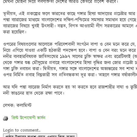
মেঘনা মোহনা দিয়ে লবণাক্ততা দেশের আরও ভেতরে প্রবেশ করবে।

তৃতীয়ত, এই প্রকল্পের ফলে ভারতের কাছে গঙ্গার হিস্যা আদায়ের প্রচেষ্টার আ
পদ্মা ব্যারাজের মাধ্যমে বাংলাদেশের দক্ষিণ-পশ্চিমের সমস্যার সমাধান হয়ে গেছে
ব্যারাজের বিষয়ে খুবই উৎসাহী। বস্তুত, বিগত আওয়ামী লীগ সরকারের আমলে এই 
করা হয়েছিল।

ওপরের বিষয়গুলোর আলোকে পরিবেশবাদী সংগঠন বাপা ও বেন মনে করে যে, অগ্রপশ্
নিয়ে এগিয়ে যাওয়া একটি হঠকারী পদক্ষেপ হবে। বাপা ও বেন বরং মনে করে 
নদীর ব্যবহারবিষয়ক জাতিসংঘের ১৯৯৭ সালের চুক্তি স্বাক্ষর এবং ররেটিফাই (অ
থেকে গঙ্গার শুষ্ক মৌসুমের প্রবাহে বাংলাদেশের হিস্যা বৃদ্ধির জন্য জোর প্রচেষ
গঙ্গা চুক্তি নবায়ন করা। দ্বিতীয়ত, গঙ্গার সঙ্গে বাংলাদেশের অভ্যন্তরের সব
ওপর নির্মিত প্রবাহ বিঘ্নকারী সব প্রতিবন্ধকতা দূর করা। তাহলে গঙ্গার বর্ষাকাল
আর যদি পদ্মা ব্যারেজ নির্মাণ করতে হয় তা করতে হবে রাজশাহীর বাঘা ও কুষ্ট
নদী ভাঙনের হাত থেকে রক্ষা পাবে।

প্রিন্ট উপোযোগী ভার্সন
Login to comment..