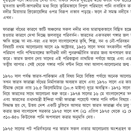
দূরত্বকে বলে মিয়ান্ডার দৈর্ঘ্য এবং একটি নির্দিষ্ট দূরত্বের মধ্যে কয়টা বাঁক রয়ে
মৃতপ্রায় হুগলী-ভাগরথীর মধ্য দিয়ে কৃত্রিমভাবে বিপুল পরিমাণে পানি প্রবাহি
নদীর মিয়ান্ডার ফ্রিকোয়েন্সির ওপর বিরূপ প্রভাব পড়ছে। ফলে ঐ সমস্ত নদীতে জলা
এখন। 

ফারাক্কা বাঁধের কারণে ভাটি অঞ্চলের সকল নদীর নাব্য মারাত্মকভাবে বিঘ্নিত হচ্
হওয়ার কারণে দেখা দিচ্ছে জলবায়ুর পরিবর্তন। ভারতের একতরফা গঙ্গার জল স
ক্ষতি হচ্ছে তা নয়–বরং এর ফলে বাংলাদেশের কৃষি, শিল্প, বন ও নৌ-পরিবহন ব্যবস
বিষয়টি প্রথম আলোচনায় আসে ২৯ অক্টোবর, ১৯৫১ সালে তখন তৎকালীন পাকিস্তান
পরিমাণ পানি পশ্চিমবঙ্গের ভাগীরথী নদী পুনরুজ্জীবিত করার জন্য অপসারণ করার
করে। ভারত জবাব দেয় তাদের এই পরিকল্পনা প্রাথমিক পর্যায়ে আছে এবং এর ফলাফ
তত্ত্বীয় ব্যাপার। সেই থেকে গঙ্গার পানি বণ্টন নিয়ে লম্বা আলাপ-আলোচনার জন্ম 
১৯৭০ সাল পর্যন্ত ভারত-পাকিস্তান এই বিষয় নিয়ে বিভিন্ন পর্যায়ে অনেক আল
তখন ভারত ফারাক্কা বাঁধের নির্মাণকাজ অব্যহত রাখে এবং ১৯৭০ সালে এর কাজ 
সীমান্ত থেকে প্রায় ১৬.৫ কিলোমিটার (১০.৩ মাইল) দূরে অবস্থিত। ১৯৭১ সালে ব
নিয়ে ভারতের সাথে আলোচনা শুরু করে। ১৯৭৪ সালের ১৬ মে বাংলাদেশের তৎকালীন প
এবং ভারতের প্রধানমন্ত্রী ইন্দিরা গান্ধী ফারাক্কা পয়েন্টে গঙ্গার পানি বণ্টন 
সিদ্ধান্ত হয় যে, উভয় দেশ একটি চুক্তিতে আসার আগে ভারত ফারাক্কা বাঁধ চাল
করার জন্য বাংলাদেশ সরকার ১৯৭৫ সালে দশ (২১ এপ্রিল ১৯৭৫ থেকে ২১ মে 
৩১০-৪৫০ কিউসেক পানি অপসারণ করার অনুমতি দেয়। 

১৯৭৫ সালের পট পরির্বতনের পর ভারত সকল প্রকার আলোচনায় অংশগ্রহণ করা