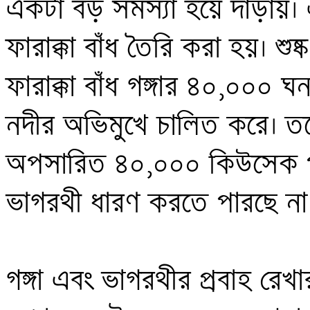
একটা বড় সমস্যা হয়ে দাঁড়ায়। এ
ফারাক্কা বাঁধ তৈরি করা হয়। শুষ
ফারাক্কা বাঁধ গঙ্গার ৪০,০০০ 
নদীর অভিমুখে চালিত করে। তবে
অপসারিত ৪০,০০০ কিউসেক পান
ভাগরথী ধারণ করতে পারছে না।
গঙ্গা এবং ভাগরথীর প্রবাহ রেখ