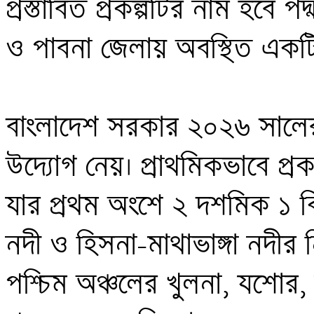
প্রস্তাবিত প্রকল্পটির নাম হবে প
ও পাবনা জেলায় অবস্থিত একটি প্
বাংলাদেশ সরকার ২০২৬ সালের জা
উদ্যোগ নেয়। প্রাথমিকভাবে প্রক
যার প্রথম অংশে ২ দশমিক ১ কিলো
নদী ও হিসনা-মাথাভাঙ্গা নদীর নি
পশ্চিম অঞ্চলের খুলনা, যশোর, ক