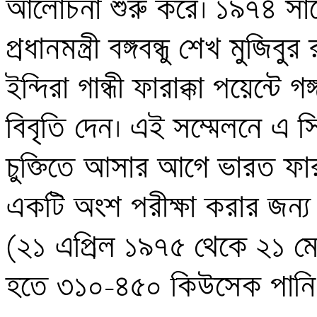
আলোচনা শুরু করে। ১৯৭৪ সাল
প্রধানমন্ত্রী বঙ্গবন্ধু শেখ মুজিবু
ইন্দিরা গান্ধী ফারাক্কা পয়েন্টে
বিবৃতি দেন। এই সম্মেলনে এ সি
চুক্তিতে আসার আগে ভারত ফারাক্
একটি অংশ পরীক্ষা করার জন্য
(২১ এপ্রিল ১৯৭৫ থেকে ২১ মে 
হতে ৩১০-৪৫০ কিউসেক পানি 