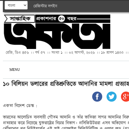
রেজিস্টার
লগইন
রেজি, ডিএ ৪৫৬ ।। বর্ষ ৫৭ ।। সংখ্যা ১ ।। ০২ আগস্ট, ২০২৬ ।। ১৮ শ্রাবণ ১৪৩৩ ।।
MENU
১০ বিলিয়ন ডলারের প্রতিশ্রুতিতে আদানির মামলা প্রত্যাহার 
একতা বিদেশ ডেস্ক :

ভারতের আলোচিত ব্যবসায়ী গৌতম আদানি ও তাঁর ভাতিজা সাগর আদানির বিরুদ
প্রত্যাহার করে নিয়েছে যুক্তরাষ্ট্রের বিচার বিভাগ। প্রসিকিউটররা এসব অভিযোগ প
পৌঁছানোর পর নিউইয়র্কের এই হাই প্রোফাইল সিকিউরিটিজ ও ওয়্যার ফ্রড (প্র