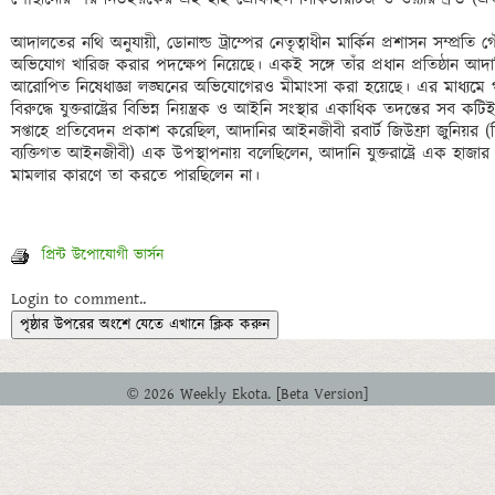
আদালতের নথি অনুযায়ী, ডোনাল্ড ট্রাম্পের নেতৃত্বাধীন মার্কিন প্রশাসন সম্প্রত
অভিযোগ খারিজ করার পদক্ষেপ নিয়েছে। একই সঙ্গে তাঁর প্রধান প্রতিষ্ঠান আদান
আরোপিত নিষেধাজ্ঞা লঙ্ঘনের অভিযোগেরও মীমাংসা করা হয়েছে। এর মাধ্যমে গ
বিরুদ্ধে যুক্তরাষ্ট্রের বিভিন্ন নিয়ন্ত্রক ও আইনি সংস্থার একাধিক তদন্তের সব ক
সপ্তাহে প্রতিবেদন প্রকাশ করেছিল, আদানির আইনজীবী রবার্ট জিউফ্রা জুনিয়র (যিনি 
ব্যক্তিগত আইনজীবী) এক উপস্থাপনায় বলেছিলেন, আদানি যুক্তরাষ্ট্রে এক হাজা
প্রিন্ট উপোযোগী ভার্সন
Login to comment..
পৃষ্ঠার উপরের অংশে যেতে এখানে ক্লিক করুন
© 2026 Weekly Ekota. [Beta Version]