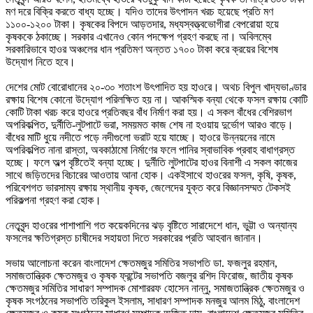
মণ দরে বিক্রি করতে বাধ্য হচ্ছে। যদিও তাদের উৎপাদন খরচ হয়েছে প্রতি মণ 
১১০০-১২০০ টাকা। কৃষকের বিপদে আড়তদার, মধ্যস্বত্ত্বভোগীরা বেপরোয়া হয়ে 
কৃষককে ঠকাচ্ছে। সরকার এখানেও কোন পদক্ষেপ গ্রহণ করছে না। অবিলম্বে 
সরকারিভাবে হাওর অঞ্চলের ধান প্রতিমণ অন্তত ১৭০০ টাকা করে ক্রয়ের বিশেষ 
উদ্যোগ নিতে হবে।

দেশের মোট বোরোধানের ২০-৩০ শতাংশ উৎপাদিত হয় হাওরে। অথচ বিপুল খাদ্যভাণ্ডার 
রক্ষায় বিশেষ কোনো উদ্যোগ পরিলক্ষিত হয় না। আকস্মিক বন্যা থেকে ফসল রক্ষায় কোটি 
কোটি টাকা খরচ করে হাওরে প্রতিবছর বাঁধ নির্মাণ করা হয়। এ সকল বাঁধের বেশিরভাগ 
অপরিকল্পিত, দুর্নীতি-লুটপাটে ভরা, সময়মত কাজ শেষ না হওয়ায় দুর্ভোগ আরও বাড়ে। 
বাঁধের মাটি ধুয়ে নদীতে পড়ে নদীগুলো ভরাট হয়ে যাচ্ছে। হাওরে উন্নয়নের নামে 
অপরিকল্পিত নানা রাস্তা, অবকাঠামো নির্মাণের ফলে পানির স্বাভাবিক প্রবাহ বাধাগ্রস্ত 
হচ্ছে। ফলে অল্প বৃষ্টিতেই বন্যা হচ্ছে। দুর্নীতি লুটপাটের হাওর বিনাশী এ সকল কাজের 
সাথে জড়িতদের বিচারের আওতায় আনা হোক। একইসাথে হাওরের ফসল, কৃষি, কৃষক, 
পরিবেশগত ভারসাম্য রক্ষায় স্থানীয় কৃষক, জেলেদের যুক্ত করে বিজ্ঞানসম্মত টেকসই 
পরিকল্পনা গ্রহণ করা হোক।

নেতৃবৃন্দ হাওরের পাশাপাশি গত কয়েকদিনের ঝড় বৃষ্টিতে সারাদেশে ধান, ভুট্টা ও অন্যান্য 
ফসলের ক্ষতিগ্রস্ত চাষীদের সহায়তা দিতে সরকারের প্রতি আহবান জানান।

সভায় আলোচনা করেন বাংলাদেশ ক্ষেতমজুর সমিতির সভাপতি ডা. ফজলুর রহমান, 
সমাজতান্ত্রিক ক্ষেতমজুর ও কৃষক ফ্রন্টের সভাপতি বজলুর রশিদ ফিরোজ, জাতীয় কৃষক 
ক্ষেতমজুর সমিতির সাধারণ সম্পাদক মোশাররফ হোসেন নান্নু, সমাজতান্ত্রিক ক্ষেতমজুর ও 
কৃষক সংগঠনের সভাপতি তরিকুল ইসলাম, সাধারণ সম্পাদক মনজুর আলম মিঠু, বাংলাদেশ 