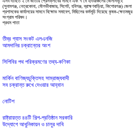
এসব দাবিতে ২ মে জাতীয় প্রেসক্লাবের সামনে এবং ৭ মে হাওরাঞ্চলের জেলাসমূহে 
(সুনামগঞ্জ, নেত্রকোনা, মৌলভীবাজার, সিলেট, হবিগঞ্জ, ব্রাহ্মণবাড়িয়া, কিশোরগঞ্জ) জেলা 
প্রশাসকের কার্যালয়ের সামনে বিক্ষোভ সমাবেশ, মিছিলের কর্মসূচি দিয়েছে কৃষক-ক্ষেতমজুর 
প্রথম পাতা
তীব্র গ্যাস সংকট এলএনজি 

সিপিবির পথ পরিক্রমণের তথ্য-কণিকা
মার্কিন বাণিজ্যচুক্তিসহ সাম্রাজ্যবাদী 

নোটিশ
রাষ্ট্রায়ত্ত ৪৪টি শিল্প-প্রতিষ্ঠান সরকারি
