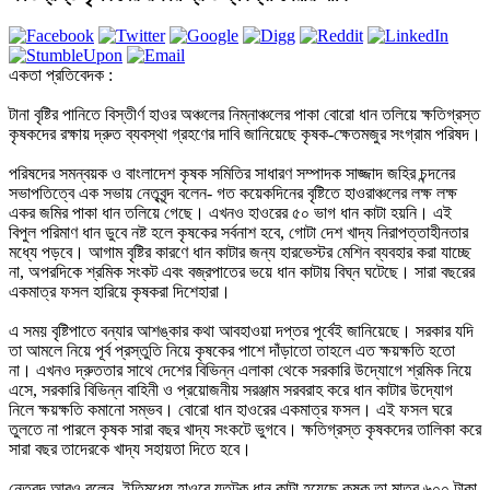
একতা প্রতিবেদক :

টানা বৃষ্টির পানিতে বিস্তীর্ণ হাওর অঞ্চলের নিম্নাঞ্চলের পাকা বোরো ধান তলিয়ে ক্ষতিগ্রস্ত 
কৃষকদের রক্ষায় দ্রুত ব্যবস্থা গ্রহণের দাবি জানিয়েছে কৃষক-ক্ষেতমজুর সংগ্রাম পরিষদ।

পরিষদের সমন্বয়ক ও বাংলাদেশ কৃষক সমিতির সাধারণ সম্পাদক সাজ্জাদ জহির চন্দনের 
সভাপতিত্বে এক সভায় নেতৃবৃন্দ বলেন- গত কয়েকদিনের বৃষ্টিতে হাওরাঞ্চলের লক্ষ লক্ষ 
একর জমির পাকা ধান তলিয়ে গেছে। এখনও হাওরের ৫০ ভাগ ধান কাটা হয়নি। এই 
বিপুল পরিমাণ ধান ডুবে নষ্ট হলে কৃষকের সর্বনাশ হবে, গোটা দেশ খাদ্য নিরাপত্তাহীনতার 
মধ্যে পড়বে। আগাম বৃষ্টির কারণে ধান কাটার জন্য হারভেস্টর মেশিন ব্যবহার করা যাচ্ছে 
না, অপরদিকে শ্রমিক সংকট এবং বজ্রপাতের ভয়ে ধান কাটায় বিঘ্ন ঘটেছে। সারা বছরের 
একমাত্র ফসল হারিয়ে কৃষকরা দিশেহারা। 

এ সময় বৃষ্টিপাতে বন্যার আশঙ্কার কথা আবহাওয়া দপ্তর পূর্বেই জানিয়েছে। সরকার যদি 
তা আমলে নিয়ে পূর্ব প্রস্তুতি নিয়ে কৃষকের পাশে দাঁড়াতো তাহলে এত ক্ষয়ক্ষতি হতো 
না। এখনও দ্রুততার সাথে দেশের বিভিন্ন এলাকা থেকে সরকারি উদ্যোগে শ্রমিক নিয়ে 
এসে, সরকারি বিভিন্ন বাহিনী ও প্রয়োজনীয় সরঞ্জাম সরবরাহ করে ধান কাটার উদ্যোগ 
নিলে ক্ষয়ক্ষতি কমানো সম্ভব। বোরো ধান হাওরের একমাত্র ফসল। এই ফসল ঘরে 
তুলতে না পারলে কৃষক সারা বছর খাদ্য সংকটে ভুগবে। ক্ষতিগ্রস্ত কৃষকদের তালিকা করে 
সারা বছর তাদেরকে খাদ্য সহায়তা দিতে হবে।

নেতৃবৃন্দ আরও বলেন, ইতিমধ্যে হাওরে যতটুকু ধান কাটা হয়েছে কৃষক তা মাত্র ৬০০ টাকা 