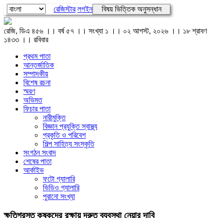
রেজিস্টার
লগইন
বিষয় ভিত্তিক অনুসন্ধান
রেজি, ডিএ ৪৫৬ ।। বর্ষ ৫৭ ।। সংখ্যা ১ ।। ০২ আগস্ট, ২০২৬ ।। ১৮ শ্রাবণ
১৪৩৩ ।। রবিবার
প্রথম পাতা
আন্তর্জাতিক
সম্পাদকীয়
বিশেষ রচনা
স্মরণ
অভিমত
ফিচার পাতা
নারীমুক্তি
বিজ্ঞান প্রযুক্তি স্বাস্থ্য
প্রকৃতি ও পরিবেশ
শিল্প সাহিত্য সংস্কৃতি
সংগঠন সংবাদ
শেষের পাতা
আর্কাইভ
ফটো গ্যালারি
ভিডিও গ্যালারি
পুরানো সংখ্যা