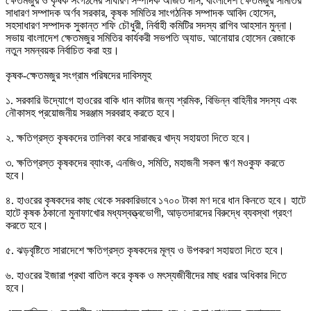
ক্ষেতমজুর ও কৃষক সংগঠনের সাধারণ সম্পাদক অজিত দাস, বাংলাদেশ ক্ষেতমজুর সমিতির 
সাধারণ সম্পাদক অর্ণব সরকার, কৃষক সমিতির সাংগঠনিক সম্পাদক আবিদ হোসেন, 
সহসাধারণ সম্পাদক সুকান্ত শফি চৌধুরী, নির্বাহী কমিটির সদস্য রাগিব আহসান মুন্না। 
সভায় বাংলাদেশ ক্ষেতমজুর সমিতির কার্যকরী সভপতি অ্যাড. আনোয়ার হোসেন রেজাকে 
নতুন সমন্বয়ক নির্বাচিত করা হয়।

কৃষক-ক্ষেতমজুর সংগ্রাম পরিষদের দাবিসমূহ

১. সরকারি উদ্যোগে হাওরের বাকি ধান কাটার জন্য শ্রমিক, বিভিন্ন বাহিনীর সদস্য এবং 
নৌকাসহ প্রয়োজনীয় সরঞ্জাম সরবরাহ করতে হবে। 

২. ক্ষতিগ্রস্ত কৃষকদের তালিকা করে সারাবছর খাদ্য সহায়তা দিতে হবে। 

৩. ক্ষতিগ্রস্ত কৃষকদের ব্যাংক, এনজিও, সমিতি, মহাজনী সকল ঋণ মওকুফ করতে 
হবে। 

৪. হাওরের কৃষকদের কাছ থেকে সরকারিভাবে ১৭০০ টাকা মণ দরে ধান কিনতে হবে। হাটে 
হাটে কৃষক ঠকানো মুনাফাখোর মধ্যস্বত্ত্বভোগী, আড়তদারদের বিরুদ্ধে ব্যবস্থা গ্রহণ 
করতে হবে। 

৫. ঝড়বৃষ্টিতে সারাদেশে ক্ষতিগ্রস্ত কৃষকদের মূল্য ও উপকরণ সহায়তা দিতে হবে।

৬. হাওরের ইজারা প্রথা বাতিল করে কৃষক ও মৎস্যজীবীদের মাছ ধরার অধিকার দিতে 
হবে। 
