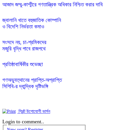
আজাদ জম্মু-কাশ্মীরে গণতান্ত্রিক অধিকার নিশ্চিত করার দাবি
জ্বালানি খাতে বহুজাতিক কোম্পানি 

সংসদে নয়, চা-শ্রমিকদের 

গণঅভ্যুত্থানের প্রাপ্তি-অপ্রাপ্তি

সিপিবি-র দ্বান্দ্বিক দৃষ্টিভঙ্গি
প্রিন্ট উপোযোগী ভার্সন
Login to comment..
New user? Register..