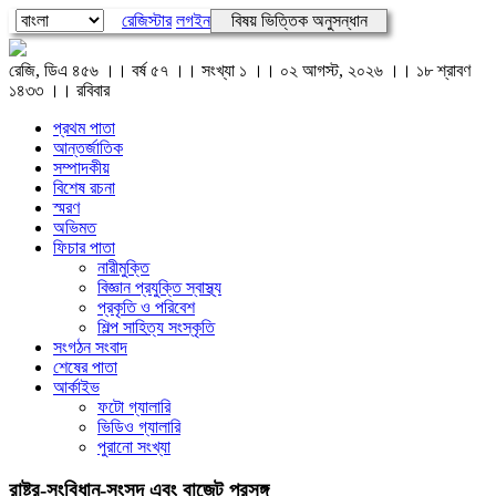
রেজিস্টার
লগইন
বিষয় ভিত্তিক অনুসন্ধান
রেজি, ডিএ ৪৫৬ ।। বর্ষ ৫৭ ।। সংখ্যা ১ ।। ০২ আগস্ট, ২০২৬ ।। ১৮ শ্রাবণ
১৪৩৩ ।। রবিবার
প্রথম পাতা
আন্তর্জাতিক
সম্পাদকীয়
বিশেষ রচনা
স্মরণ
অভিমত
ফিচার পাতা
নারীমুক্তি
বিজ্ঞান প্রযুক্তি স্বাস্থ্য
প্রকৃতি ও পরিবেশ
শিল্প সাহিত্য সংস্কৃতি
সংগঠন সংবাদ
শেষের পাতা
আর্কাইভ
ফটো গ্যালারি
ভিডিও গ্যালারি
পুরানো সংখ্যা
রাষ্ট্র-সংবিধান-সংসদ এবং বাজেট প্রসঙ্গ