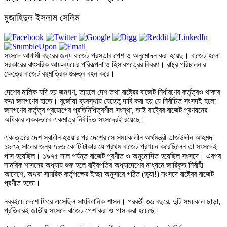
মুজাহিদুল ইসলাম সেলিম
সংসদে আগামী বছরের জন্য বাজেট প্রস্তাব পেশ ও অনুমোদন করা হয়েছ। বাজেট হলো সরকারের বাৎসরিক আয়-ব্যয়ের পরিকল্পনা ও হিসাবপত্রের বিবরণ। রাষ্ট্র পরিচালনার ক্ষেত্রে বাজেট বহুমাত্রিক গুরুত্ব বহন করে। 

দেশের মালিক যদি হয় জনগণ, তাহলে দেশ তথা রাষ্ট্রের বাজেট নির্ধারণের কর্তৃত্বও থাকার কথা জনগণের হাতে। বুর্জোয়া ব্যবস্থায় যেহেতু দাবি করা হয় যে নির্বাচিত সংসদই হলো জনগণের কর্তৃত্ব প্রয়োগের প্রতিনিধিত্বশীল সংস্থা, তাই রাষ্ট্রের বাজেট প্রণয়নের অধিকার এককভাবে একমাত্র নির্বাচিত সংসদেরই রয়েছে।

একাত্তরে দেশ স্বাধীন হওয়ার পর দেশের সে সময়কালীন অর্থমন্ত্রী তাজউদ্দীন আহমদ ১৯৭২ সালের জন্য ৭৮৬ কোটি টাকার যে প্রথম বাজেট প্রণয়ন করেছিলেন তা সংসদেই পাস হয়েছিল। ১৯৭৫ সাল পর্যন্ত বাজেট প্রণীত ও অনুমোদিত হয়েছিল সংসদে। এরপর সামরিক শাসনের অধ্যায় শুরু হলে রাষ্ট্রপতির অধ্যাদেশের মাধ্যমে জারিকৃত নির্বাহী আদেশে, অথবা সামরিক কর্তৃপক্ষের ইচ্ছা অনুসারে গঠিত (ভুয়া!) সংসদে রাষ্ট্রের বাজেট প্রণীত হতো।

নব্বইয়ে দেশে ফিরে এসেছিল সাংবিধানিক শাসন। পরবর্তী ৩৬ বছরে, দুটি সময়কাল ছাড়া, প্রতিবারই জাতীয় সংসদে বাজেট পেশ করা ও পাস করা হয়েছে।

প্রথম ব্যতিক্রমটি ঘটেছিল একটানা আওয়ামী শাসনকালে। তখন সুষ্ঠু নির্বাচনের বদলে কারচুপি দ্বারা গঠিত ভেজাল ও ভুয়া সংসদে বাজেট পাস করার নাটক মঞ্চস্থ করা হতো। দ্বিতীয় ব্যতিক্রমটি ছিল অ-নির্বাচিত অন্তর্বর্তীকালীন সরকার হয়েও ক্ষমতা কুক্ষিগত করে রাখা ইউনূস সরকারের রাষ্ট্রপতির ফরমান জারি করে প্রশাসনিক নির্দেশ দ্বারা ২০২৫ সালের বাজেট ঘোষণাকালে।

২০২৬ সালে সংবিধান অনুসারে নির্বাচিত প্রতিনিধিদের নিয়ে সংসদ গঠিত হয়েছে। সেই সংসদে সাংবিধানিক বিধি মোতাবেক বাজেট প্রস্তাব পেশ ও তা নিয়ে আলোচনা শেষে সেখানে সে বাজেট অনুমোদন করা হয়েছ।

বহু বছর পর বাজেট প্রণয়নে সংসদের অধিকার ফিরে এসেছে। ছাত্র-জনতার এক ঐতিহাসিক গণঅভ্যুত্থান সেটাকে সম্ভব করেছে। সেকারণে রাজনীতির খুবই গুরুত্বপূর্ণ ও মৌলিক অনেক বিষয় নিয়ে কথা উঠেছে, বিতর্ক উঠেছে- অথবা বলা যায়- নানা দুরভিসন্ধি থেকে উঠানো হয়েছে।

কিন্তু অত্যন্ত গুরুত্বপূর্ণ হলেও অভিজ্ঞতা ও তত্ত্বের ভিত্তিতে, যুক্তির আলোকে এবং প্রয়োজনীয় গভীরতা নিয়ে সেসব বিষয়ে আলোচনা হয়নি। ধারণার অস্পষ্টতা ও ধোঁয়াশার ওপর দাঁড়িয়ে এমন সব বিতর্কেরও অবতারণা করা হয়েছে যার উদ্দেশ্য স্রেফ প্রতারণা ষড়যন্ত্রের জাল বোনা ও যেনতেন উপায়ে শোষিত শ্রেণির সংগ্রামকে বিপথগামী করা। উদ্দেশ্য হালকা বিষয়ে কূটতর্কে মানুষের মনোযোগ আটকে ফেলা। রাষ্ট্র সংবিধান সংসদ ও বাজেট এই বিষয়গুলো নিয়ে হুমকি-ধামকি, যুক্তিহীন আপ্তবাক্যের ফুলঝুরি থাকলেও যুক্তির উপাদান ছিল প্রায় শূন্য। তাতে রাজনীতি সম্পর্কে মানুষের শিক্ষা ও জ্ঞান বিকৃত ও খর্ব করার চেষ্টা হয়েছে। সেসব বিষয়ের দু’একটি আজ আলোচনায় আনবো।

১। দেশ ও রাষ্ট্র

জনগণের সম্মতি ছাড়াই ‘মব সন্ত্রাসের’ জোরে পাকিস্তানী ধাঁচের সংবিধান, কিংবা কমসে কম সংবিধান সংস্কারের নামে তার কিছু মৌলিক বিধানের অনুরুপ সংস্কার জবরদস্তিমূলকভাবে চাপিয়ে দেয়ার চেষ্টা হয়েছিল। ইতিহাস থেকে একাত্তরের মহান মুক্তিযুদ্ধকে মুছে ফেলতে, নিদেনপক্ষে তার মর্মবাণীর অপসারণ ঘটিয়ে দেশের অস্তিত্বকে বিনষ্ট করতে কিছু মহল জানপ্রাণ দিয়ে নেমেছিল। 

এদের যুক্তি–যে সংবিধান আওয়ামী ফ্যাসিস্ট দুঃশাসন, অতীতে একদলীয় বাকশালী শাসন ইত্যাদির জন্ম দিয়েছে দেশবাসী তার বিরুদ্ধে ২০২৪’এর গণঅভ্যুত্থান সংগঠিত করেছে। তাই এই সংবিধান বাতিল করতে হবে। ‘২৪ এবং ‘৪৭-এ পাকিস্তান সৃষ্টির ঐতিহাসিক ধারাবাহিকতার ভিত্তিতে নতুন সংবিধান রচনা করতে হবে। এসব যে ভ্রান্ত ও দেশদ্রোহী কথা তার কারণ:

ক) গণঅভ্যুত্থানে অংশগ্রহণকারীদের দাবি অভ্যুত্থান চলাকালে দেয়ালে দেয়ালে আঁকা গ্রাফিতিগুলোতে উৎকীর্ণ ছিল। এসবের সবগুলোতে লেখা ছিল “স্বাধীনতা এনেছি, সংস্কারও আনবো”। কেউ বলতে পারবে না যে কোনো একটি গ্রাফিটিতেও সংবিধান বাতিল করে নতুন সংবিধান রচনার কথা উৎকীর্ণ ছিল। নিছক ষড়যন্ত্রমূলক অভিসন্ধি থেকেই যে কৃত্রিমভাবে এই বিষয়টিকে মাস্টারমাইন্ড টিমের দ্বারা জোর করে আরোপ করার চেষ্টা হয়েছিল, তা বলার অপেক্ষা রাখে না।। 

খ) একাত্তরের মুক্তিযুদ্ধ শুধু নয় মাসের সশস্ত্র যুদ্ধের ঘটনা, কিংবা সে সময়কার কোন বিশেষ মাস্টারমাইন্ডের মস্তিষ্কপ্রসূত একক বা গোষ্ঠীগত প্রজেক্ট, অথবা কোনো ষড়যন্ত্রমূলক বিচ্ছিন্নতাবাদী প্রয়াস ছিল না। এটি ছিল দীর্ঘদিন ধরে এদেশের গণমানুষের শত সংগ্রামের ধারায় গড়ে ওঠা জাতীয় মুক্তি সংগ্রামের অংশ। মুক্তিযুদ্ধ ছিল স্বাধীন দেশ প্রতিষ্ঠার পাশাপাশি পরিত্যক্ত রাষ্ট্রের ভিত্তি-চরিত্র-নীতি-আদর্শকে বদলে দিয়ে নতুন প্রগতিশীল বৈশিষ্ট্যসম্পন্ন অধ্যায় সূচনার এক ঐতিহাসিক যুগান্তকারী ঘটনা। এর সাথে আগে পরের গণঅভ্যুত্থানের তাৎপর্যকে এক পাল্লায় তুলনা করা যায় না।

গ) ধারাবাহিক গণসংগ্রামের ধারায় যে অভিনব ঐক্য গড়ে উঠেছিল, তাকে ভিত্তি করেই পরিচালিত হয়েছিল মুক্তি সংগ্রামের শীর্ষ সশস্ত্র পর্ব। একাত্তরের ১০ এপ্রিল ঐতিহাসিক ‘স্বাধীনতার ঘোষণাপত্রের’ পেছনে দেশবাসী সমবেত হয়ে দেশকে হানাদার বাহিনীর দখল থেকে মুক্ত করার সংগ্রামে ঝাঁপিয়ে পড়েছিল। 

ঘ) সংগ্রামের দীর্ঘকালীন প্রক্রিয়ায় প্রধান দুটি স্রোতধারা তথা- বামপন্থি ধারা ও বুর্জোয়া জাতীয়তাবাদী ধারা গড়ে তুলেছিল মুক্তিযুদ্ধের পটভূমি। মুক্তিযুদ্ধ ক্রমে বিশ্বশক্তির মেরুকরণ ঘটিয়েছিল। মুক্তিযুদ্ধের পক্ষে দৃঢ়ভাবে ছিল সোভিয়েত ইউনিয়নসহ সমাজতান্ত্রিক দুনিয়া, জোট নিরপেক্ষ আন্দোলনের রাষ্ট্রীয় ও জনগণের শক্তি, গণতান্ত্রিক ভারত প্রভৃতি দেশ। বিপক্ষে ছিল মার্কিন নেতৃত্বাধীন সাম্রাজ্যবাদী দুনিয়া, গণচীনের তাৎকালীন ভ্রান্ত নেতৃত্ব, মধ্যপ্রাচ্যের প্রতিক্রিয়াশীল মৌলবাদী শক্তি ইত্যাদি। 

ইতোপূর্বে গণসংগ্রামের মধ্য দিয়ে ক্রমাগত শক্তিশালী হতে থাকা র্যাডিকাল উপাদান মুক্তিযুদ্ধ চলাকালে আরো উপযুক্ত শক্তিশালী হয়ে উঠেছিল। এর মূল কারণ সমস্ত মুক্তিযোদ্ধাদের মধ্যে ৭০ শতাংশ ছিল শ্রমিক কৃষক মেহনতি মানুষ।

তাই, স্বধীনতার পর ক্ষমতাসীন বুর্জোয়া জাতীয়তাবদী শক্তির সরকারের পক্ষে এই র্যাডিকালাইজেশনের বিরুদ্ধে সরাসরি অবস্থান নেয়ার সুযোগ তেমন ছিল না। এমন এক পটভূমিতে ‘৭২ সালে রচিত সংবিধানের মূল ভিত্তি প্রগতির ধারায় রচিত হওয়া অনেকটাই অবধারিত ছিল। কিন্তু সংবিধানে কিছু গুরুতর ভুল, ত্রুটি, ঘাটতি রয়ে গিয়েছিল। এক্ষেত্রে করণীয় হলো সংবিধানের মূল ভিত্তি ঠিক রেখে তার উপযুক্ত ‘সংশোধন’ করা- তা ‘বাতিল’ করা নয়। সংবিধান সংশোধনের বিধান সংবিধানেই আছে, তাই এ বিষয়ে কোনো সমস্যা থাকার কারণ নেই।

ঙ) বাকশাল, সামরিক শাসন, ফ্যাসিবাদী দুঃশাসন ইত্যাদি রাজনীতিতে যেসব বিচ্যুতি, দুরাচার, গণতন্ত্রহীনতা সৃষ্টি হয়েছে সেজন্য দেশের সংবিধান দায়ী নয়, বরং সংবিধান অনুসরণ না করার কারণেই সেসবের জন্ম সম্ভব হয়েছে।

২। সংবিধান ও সংসদ

দেখা গেল যে ইতিহাসের প্রক্রিয়ায় রাষ্ট্রের প্রতিষ্ঠাকে ভিত্তি করে সংবিধান রচিত হয়। সে সংবিধান সংশোধন করা যায়, কিন্তু রাষ্ট্র বিলুপ্ত না করে তা বাতিল করার কোনো সুযোগ নেই। প্রশ্ন হলো- একটি সার্বভৌম সংসদও কি তা করতে পারে না? 

না, পারে না। কারণ, সংবিধান হলো সংসদের স্রষ্টা। কিন্তু সংবিধানের স্রষ্টা সংসদ নয়, তার স্রষ্টা হলো রাষ্ট্র।

৩। সংসদ ও বাজেট

যুক্তির ধারাবাহিকতায় তাই দেখা যাচ্ছে যে ইতিহাসের ক্রান্তিকালে যে রাষ্ট্রের সৃষ্টি হয়, তা হয় অন্যান্য সব রাজনৈতিক কাঠামোর ভিত্তি। তাকে অবলম্বন করে প্রণীত হয় রাষ্ট্রের সংবিধান। সংবিধানের আলোকে গঠিত হয় সংসদ। সংসদ প্রণয়ন করে রাষ্ট্রের বাজেট।

একমাত্র সংসদেরই যে বাজেট প্রণয়নের ক্ষমতা আছে তার প্রমাণ আমরা পাই ব্রিটিশ শাসনের হাত থেকে আমেরিকার স্বাধীনতার জন্য উত্থাপিত প্রধান যুক্তি থেকে। আমেরিকার নাগরিকরা ব্রিটিশ রাজাকে কর দেয়া বন্ধ করার পেছনে প্রধান যে যুক্তি দিয়েছিল তা হলো– “ঘড় ঃধীধঃরড়হ রিঃযড়ঁঃ ৎবঢ়ৎবংবহঃধঃরড়হ” (প্রতিনিধিত্ব নেই যেখানে, কর কেন থাকবে সেখানে)।

সংসদ বাজেট প্রণয়ন করবে। কিন্তু তার কি আপন খেয়াল খুশি মতো যেমন ইচ্ছা তেমন বাজেট প্রণয়ন করার অধিকার আছে? আমি বলবো- নেই! কারণ, সংসদ যেহেতু সংবিধানের সৃষ্টি তাই সংবিধানের মূলনীতি লঙ্ঘন করার অধিকার তার নেই। আবার, সংবিধানও যেহেতু রাষ্ট্রের মৌলিক ভিত্তিমূলক দর্শনের আলোকে প্রণীত, তাই কোনো বাজেট রাষ্ট্রের প্রতিষ্ঠা-দর্শনের বাইরে রচিত হতে পারে না।

কিন্তু ২০২৬ সালের বাজেট সংসদের অনুমোদন পেলেও তাকে কি সংবিধান সম্মত বলা যায়? বাজেট হলো রাষ্ট্রের অর্থনীতি সম্পৃক্ত একটি বিষয়। তাই দেখা যাক, সংবিধানে রাষ্ট্রের অর্থনৈতিক নীতি, দর্শন, লক্ষ্য সম্পর্কে কী বলা হয়েছে।

সংবিধানের দ্বিতীয় ভাগের পঞ্চদশ অনুচ্ছেদে বলা হয়েছে–“রাষ্ট্রের অন্যতম দায়িত্ব হইবে পরিকল্পিত অর্থনৈতিক বিকাশের মাধ্যমে উৎপাদন শক্তির ক্রমবৃদ্ধিসাধন এবং...নাগরিকদের জন্য..(ক) অন্ন, বস্ত্র, আশ্রয়, শিক্ষা ও চিকিৎসাসহ জীবনধারণের মৌলিক উপকরণের ব্যবস্থা;...।” এখানে স্পষ্টতই ‘পরিকল্পিত অর্থনীতি’-এর কথা–সমাজতন্ত্রের লক্ষ্যের কথা বলা হয়েছে।

তাছাড়া, খসড়া সংবিধান-প্রণয়ন কমিটির রিপোর্টের ১২নং প্যারাগ্রাফে বলা হয়েছে, “সমাজতন্ত্র প্রতিষ্ঠার জন্য জনগণের কাছে আমাদের যে প্রতিশ্রুতি রয়েছে, সম্পত্তির অধিকার সম্পর্কিত বিধানগুলোতে তার প্রতিফলন ঘটেছে। ...সমাজতান্ত্রিক অর্থ-ব্যবস্থা প্রতিষ্ঠাকল্পে যেসব আইন প্রণীত হবে, সেগুলো বিচার বিভাগীয় পর্যালোচনার আওতায় পড়বে না।”

সংবিধানের প্রস্তাবনায় বলা হয়েছে, “যে সকল মহান আদর্শ আমাদের বীর জনগণকে...প্রাণোৎসর্গ করিতে উদ্বুদ্ধ করিয়াছিল–জাতীয়তাবাদ, সমাজতন্ত্র, গণতন্ত্র ও ধর্মনিরপেক্ষতার সেই সকল আদর্শ এই সংবিধানের মূলনীতি হইবে।” প্রস্তাবনায় আরো বলা হয়েছে, “রাষ্ট্রের মূল লক্ষ্য হইবে...এমন এক শোষণমুক্ত সমাজতান্ত্রিক সমাজের প্রতিষ্ঠা–যেখানে রাজনৈতিক, অর্থনৈতিক ও সামাজিক সাম্য, স্বাধীনতা ও সুবিচার নিশ্চিত হইবে।”

সংবিধানের দ্বিতীয়ভাগে রাষ্ট্র পরিচালনার মূলনীতি প্রসঙ্গে একেবারে শুরুতেই অষ্টম অনুচ্ছেদে বলা হয়েছে, “জাতীয়তাবাদ, সমাজতন্ত্র, গণতন্ত্র ও ধর্মনিরপেক্ষতা–এই নীতিসমূহ...রাষ্ট্রপরিচালনার মূলনীতি বলিয়া পরিগণিত হইবে।’ তারপরে ১০ম অনুচ্ছেদে বলা হয়েছে, “মানুষের ওপর মানুষের শোষণ হইতে মুক্ত, ন্যায়ানুগ ও সাম্যবাদী সমাজলাভ নিশ্চিত করিবার উদ্দেশ্যে সমাজতান্ত্রিক অর্থনৈতিক ব্যবস্থা প্রতিষ্ঠা করা হইবে।”

১৩তম অনুচ্ছেদে মালিকানা সম্পর্কে বলা হয়েছে, ‘উৎপাদনযন্ত্র, উৎপাদন ব্যবস্থা ও বণ্টনপ্রণালীসমূহের মালিক বা নিয়ন্ত্রক হইবেন জনগণ এবং এই উদ্দেশ্যে মালিকানা-ব্যবস্থা নিম্নরূপ হইবে: (ক) রাষ্ট্রীয় মালিকানা, অর্থাৎ অর্থনৈতিক জীবনের প্রধান প্রধান ক্ষেত্র লইয়া সুষ্ঠু ও গতিশীল রাষ্ট্রায়ত্ত সরকারি খাত সৃষ্টির মাধ্যমে জনগণের পক্ষে রাষ্ট্রের মালিকানা; (খ) সমবায়ী মালিকানা, অর্থাৎ আইনের দ্বারা নির্ধারিত সীমার মধ্যে সমবায়সমূহের সদস্যদের পক্ষে সদস্যদের পক্ষে সমবায়সমূহের মালিকানা এবং (গ) ব্যক্তিগত মালিকানা, অর্থাৎ আইনের দ্বারা নির্ধারিত সীমার মধ্যে ব্যক্তির মালিকানা।’ লক্ষ্যণীয় যে, সংবিধানে রাষ্ট্রীয় মালিকানাকে প্রাধান্য দিয়ে সমবায়ী ও ব্যক্তি মালিকানাকে আইনের দ্বারা সীমাবদ্ধকৃত অবশিষ্টাংশ সম্পদ (ৎবংরফঁধষ)-হিসেবে বিবেচনা করা হয়েছে।

তার পরপরেই ১৪তম অনুচ্ছেদে বলা হয়েছে যে, ‘রাষ্ট্রের অন্যতম মৌলিক দায়িত্ব হইবে মেহনতি মানুষকে-কৃষক ও শ্রমিককে- এবং জনগণের অনগ্রসর অংশসমূহকে সকল প্রকার শোষণ হইতে মুক্তি প্রদান করা।’ ২০তম অনুচ্ছেদে কর্মসংস্থান ও কর্ম সম্পর্কে বলা হয়েছে, “কর্ম হইতেছে কর্মক্ষম প্রত্যেক নাগরিকের পক্ষে অধিকার, কর্তব্য ও সম্মানের বিষয় এবং ‘প্রত্যেকের নিকট হইতে যোগ্যতানুসারে ও প্রত্যেককে কর্মানুযায়ী’- এই নীতির ভিত্তিতে প্রত্যেকে স্বীয় কর্মের জন্য পারিশ্রমিক লাভ করিবেন।” উল্লেখ্য যে এখানে ‘প্রত্যেকের নিকট হইতে...কর্মানুযায়ী’ সংবিধানের এই কোটেশনে উদ্ধৃত অংশটি মার্কস-এঙ্গেলস রচিত ‘কমিউনিস্ট ইশতেহার’ থেকে হুবহু উদ্ধৃত করা হয়েছে।

পরিবর্তিত বিশ্ব পরিস্থিতির কথা তুলে সমাজতন্ত্রকে বাদ দেয়া অথবা পুনঃসংজ্ঞায়িত করার কথা কেউ কেউ বলে থাকেন। ‘সমাজতন্ত্র’ বাদ দেয়ার অর্থ দাঁড়াবে 