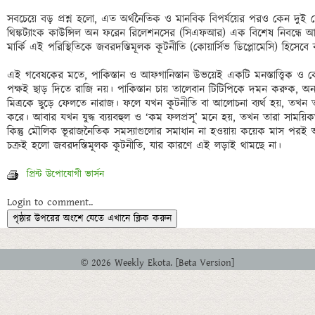
সবচেয়ে বড় প্রশ্ন হলো, এত অর্থনৈতিক ও মানবিক বিপর্যয়ের পরও কেন দুই দেশ সংঘ
থিঙ্কট্যাংক কাউন্সিল অন ফরেন রিলেশনসের (সিএফআর) এক বিশেষ নিবন্ধে আন্ত
মার্কি এই পরিস্থিতিকে জবরদস্তিমূলক কূটনীতি (কোয়ার্সিভ ডিপ্লোমেসি) হিসেবে ব্
এই গবেষকের মতে, পাকিস্তান ও আফগানিস্তান উভয়েই একটি মনস্তাত্ত্বিক 
পক্ষই ছাড় দিতে রাজি নয়। পাকিস্তান চায় তালেবান টিটিপিকে দমন করুক, অন্য
মিত্রকে ছুড়ে ফেলতে নারাজ। ফলে যখন কূটনীতি বা আলোচনা ব্যর্থ হয়, তখন
করে। আবার যখন যুদ্ধ ব্যয়বহুল ও ‘কম ফলপ্রসূ’ মনে হয়, তখন তারা সাময়িক
কিন্তু মৌলিক ভূরাজনৈতিক সমস্যাগুলোর সমাধান না হওয়ায় কয়েক মাস পরই আবা
প্রিন্ট উপোযোগী ভার্সন
Login to comment..
পৃষ্ঠার উপরের অংশে যেতে এখানে ক্লিক করুন
© 2026 Weekly Ekota. [Beta Version]