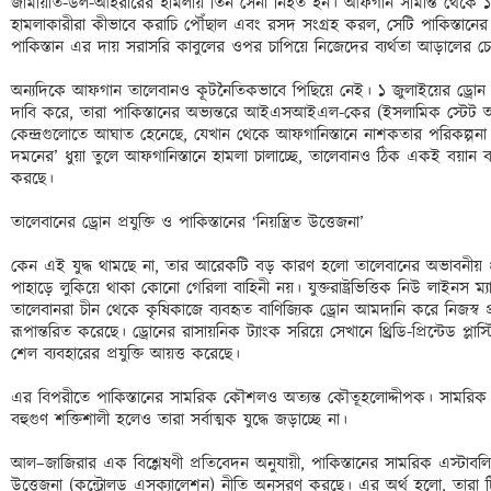
জামায়াত-উল-আহরারের হামলায় তিন সেনা নিহত হন। আফগান সীমান্ত থেকে ১
হামলাকারীরা কীভাবে করাচি পৌঁছাল এবং রসদ সংগ্রহ করল, সেটি পাকিস্তানের অভ্য
পাকিস্তান এর দায় সরাসরি কাবুলের ওপর চাপিয়ে নিজেদের ব্যর্থতা আড়ালের চেষ
অন্যদিকে আফগান তালেবানও কূটনৈতিকভাবে পিছিয়ে নেই। ১ জুলাইয়ের ড্রোন হামল
দাবি করে, তারা পাকিস্তানের অভ্যন্তরে আইএসআইএল-কের (ইসলামিক স্টেট অব ইরা
কেন্দ্রগুলোতে আঘাত হেনেছে, যেখান থেকে আফগানিস্তানে নাশকতার পরিকল্পনা করা 
দমনের’ ধুয়া তুলে আফগানিস্তানে হামলা চালাচ্ছে, তালেবানও ঠিক একই বয়ান ব্
করছে।

তালেবানের ড্রোন প্রযুক্তি ও পাকিস্তানের ‘নিয়ন্ত্রিত উত্তেজনা’

কেন এই যুদ্ধ থামছে না, তার আরেকটি বড় কারণ হলো তালেবানের অভাবনীয় প্
পাহাড়ে লুকিয়ে থাকা কোনো গেরিলা বাহিনী নয়। যুক্তরাষ্ট্রভিত্তিক নিউ লাইনস ম
তালেবানরা চীন থেকে কৃষিকাজে ব্যবহৃত বাণিজ্যিক ড্রোন আমদানি করে নিজস্ব প্র
রূপান্তরিত করেছে। ড্রোনের রাসায়নিক ট্যাংক সরিয়ে সেখানে থ্রিডি-প্রিন্টেড প্লাস্
শেল ব্যবহারের প্রযুক্তি আয়ত্ত করেছে।

এর বিপরীতে পাকিস্তানের সামরিক কৌশলও অত্যন্ত কৌতূহলোদ্দীপক। সামরিক শক্
বহুগুণ শক্তিশালী হলেও তারা সর্বাত্মক যুদ্ধে জড়াচ্ছে না।

আল–জাজিরার এক বিশ্লেষণী প্রতিবেদন অনুযায়ী, পাকিস্তানের সামরিক এস্টাবলিশমেন্
উত্তেজনা (কন্ট্রোলড এসক্যালেশন) নীতি অনুসরণ করছে। এর অর্থ হলো, তারা টিট