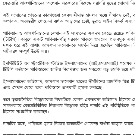
ফেব্রুয়ারি আফগানিস্তানের তালেবান সরকারের বিরুদ্ধে সরাসরি যুদ্ধের ঘোষণা
এই সংঘাতের পেছনের কারণগুলো কেবল সীমান্ত হামলার মধ্যে সীমাবদ্ধ নেই, বরং
তৎপরতা, অভ্যন্তরীণ গোয়েন্দা ব্যর্থতা আড়ালের চেষ্টা, ডুরান্ড লাইন বিতর্ক এব
পাকিস্তান ও আফগানিস্তানের চলমান এই সংঘাতের একদম কেন্দ্রে রয়েছে পাকিস্
(টিটিপি)। কাবুলে একটি পাকিস্তানপন্থি সরকার থাকলে ভারতের প্রভাবমুক্ত এ
দশক ধরে এই আশায় আফগান তালেবানকে সমর্থন দিয়ে এসেছিল পাকিস্তান। কিন্ত
সমীকরণ সম্পূর্ণ উল্টে যায়।

ইনস্টিটিউট অব স্ট্র্যাটেজিক স্টাডিজ ইসলামাবাদের (আইএসএসআই) গবেষক আ
টিটিপি বর্তমানে পাকিস্তানের জাতীয় নিরাপত্তার জন্য সবচেয়ে বড় হুমকি হয়ে দাঁড়
ইসলামাবাদের অভিযোগ, আফগান তালেবান তাদের দীর্ঘদিনের আদর্শিক মিত্র টিট
এবং সেখান থেকে তারা পাকিস্তানে প্রাণঘাতী হামলা চালাচ্ছে।

তবে ভূরাজনৈতিক বিশ্লেষকেরা বিষয়টিকে কেবল একতরফা অভিযোগ হিসেবে 
সাক্ষাৎকারে কোয়েটাভিত্তিক নিরাপত্তা বিশ্লেষক রহিম নাসারি এই পরিস্থিতিকে পারস
হিসেবে সংজ্ঞায়িত করেছেন।

নাসারির মতে, পাকিস্তান মূলত নিজের অভ্যন্তরীণ গোয়েন্দা ব্যর্থতা আড়াল করা