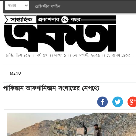
রেজিস্টার
লগইন
রেজি, ডিএ ৪৫৬ ।। বর্ষ ৫৭ ।। সংখ্যা ১ ।। ০২ আগস্ট, ২০২৬ ।। ১৮ শ্রাবণ ১৪৩৩ ।।
MENU
পাকিস্তান-আফগানিস্তান সংঘাতের নেপথ্যে