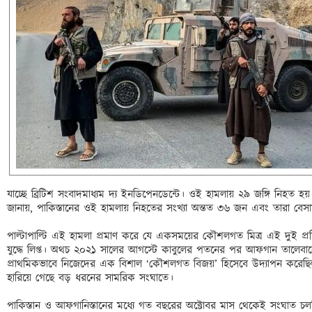
যাচ্ছে ব্রিটিশ সংবাদমাধ্যম দ্য ইনডিপেনডেন্টে। ওই হামলায় ২৯ জঙ্গি নিহত হ
জানায়, পাকিস্তানের ওই হামলায় নিহতের সংখ্যা অন্তত ৩৬ জন এবং তারা বেস
পাল্টাপাল্টি এই হামলা প্রমাণ করে যে একসময়ের কৌশলগত মিত্র এই দুই প্রতিবে
যুদ্ধে লিপ্ত। অথচ ২০২১ সালের আগস্টে কাবুলের পতনের পর আফগান তালেবানে
প্রাথমিকভাবে নিজেদের এক বিশাল ‘কৌশলগত বিজয়’ হিসেবে উদ্যাপন করেছিল। মা
হারিয়ে গেছে বড় ধরনের সামরিক সংঘাতে।

পাকিস্তান ও আফগানিস্তানের মধ্যে গত বছরের অক্টোবর মাস থেকেই সংঘাত চলছ