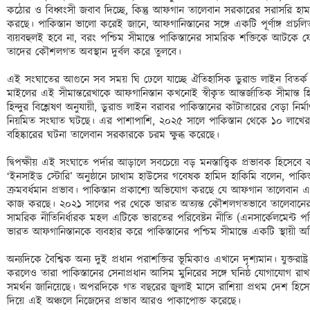
কঠোর ও বিধ্বংসী জবাব দিচ্ছে, কিন্তু আফগান তালেবান সরকারের সরাসরি হামলা
করছে। পাকিস্তান ভালো করেই জানে, আফগানিস্তানের সঙ্গে একটি পূর্ণাঙ্গ প্রচলিত 
ব্যয়বহুলই হবে না, বরং পশ্চিম সীমান্তে পাকিস্তানের সামরিক শক্তিকে আটকে ফে
তাদের কৌশলগত অবস্থান দুর্বল করে তুলবে।

এই সংঘাতের আগুনে সব সময় ঘি ঢেলে যাচ্ছে ঐতিহাসিক ডুরান্ড লাইন বিতর্ক।
মাইলের এই সীমান্তরেখাকে আফগানিস্তান কখনোই স্বীকৃত আন্তর্জাতিক সীমান্ত হ
হিন্দুর বিশ্লেষণ অনুযায়ী, ডুরান্ড লাইন বরাবর পাকিস্তানের কাঁটাতারের বেড়া নির্ম
নিয়মিত সংঘাত ঘটছে। এর পাশাপাশি, ২০২৫ সালে পাকিস্তান থেকে ১০ লাখের 
বহিষ্কারের ঘটনা তালেবান সরকারকে চরম ক্ষুব্ধ করেছে।

দ্বিপক্ষীয় এই সংঘাতে পর্দার আড়ালে সবচেয়ে বড় মনস্তাত্ত্বিক প্রভাবক হিস
‘ইনসাইড স্টোরি’ অনুষ্ঠানে চ্যাথাম হাউসের গবেষক হামিদ হাকিমি বলেন, পাক
ক্রমবর্ধমান প্রভাব। পাকিস্তান প্রকাশ্যে অভিযোগ করছে যে আফগান তালেবান এখন
কাজ করছে। ২০২১ সালের পর থেকে ভারত অত্যন্ত কৌশলগতভাবে তালেবানের সঙ্গ
সামরিক নীতিনির্ধারক মহল এটিকে ভারতের পরিবেষ্টন নীতি (এনসার্কেলমেন্ট পল
ভারত আফগানিস্তানকে ব্যবহার করে পাকিস্তানের পশ্চিম সীমান্তে একটি স্থায়ী অ
অন্যদিকে বৈশ্বিক অন্য দুই প্রধান পরাশক্তির ভূমিকাও এখানে দৃশ্যমান। যুক্তরাষ্ট
করলেও তারা পাকিস্তানের সেনাপ্রধান আসিম মুনিরের সঙ্গে ঘনিষ্ঠ যোগাযোগ রাখ
সমর্থন জানিয়েছে। অপরদিকে গত বছরের জুলাই মাসে রাশিয়া প্রথম দেশ হিসেবে
দিয়ে এই অঞ্চলে নিজেদের প্রভাব আরও পাকাপোক্ত করেছে।
