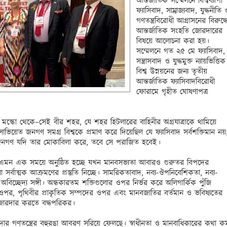
আন্তর্জাতিক সম্মেলনে বিশ্বব্যাপী 
ফ্যাসিবাদ, সাম্রাজ্যবাদ, যুদ্ধনীতি 
গণতন্ত্রবিরোধী আগ্রাসনের বিরুদ্ধে
আন্তর্জাতিক সংহতি জোরদারের 
বিষয়ে আলোচনা করা হয়। 
সম্মেলনে গত ২৫ মে ফ্যাসিবাদ, 
সন্ত্রাসবাদ ও যুদ্ধমুক্ত ন্যায়ভিত্তিক 
বিশ্ব উন্নয়নের জন্য তৃতীয় 
আন্তর্জাতিক ফ্যাসিবাদবিরোধী 
ফোরামে গৃহীত ঘোষণাপত্র 
স্কো থেকে–সেই বীর শহর, যে শহর হিটলারের বাহিনীর অগ্রযাত্রাকে থামিয়ে 
য়েত জনগণ সমগ্র বিশ্বকে প্রমাণ করে দিয়েছিল যে ফ্যাসিবাদ সর্বশক্তিমান নয়;
বদ্ধ জনগণ যদি তার মোকাবিলা করে, তবে সে পরাজিত হবেই।

ম এমন এক সময়ে অনুষ্ঠিত হচ্ছে যখন মানবসভ্যতা আবারও গুরুতর বিপদের 
গুলো সর্বাত্মক আক্রমণের প্রস্তুতি নিচ্ছে। সামরিকতাবাদ, নব্য-ঔপনিবেশিকতা, নব্য-
চ্ছেদ্য সঙ্গী। অন্ধকারতম শক্তিগুলোর ওপর নির্ভর করে অলিগার্কিক পুঁজি 
ওপর, পৃথিবীর প্রাকৃতিক সম্পদের ওপর এবং মানবজাতির বর্তমান ও ভবিষ্যতের 
োরদার করতে বদ্ধপরিকর।

র গণতন্ত্রের বহুরঙা আবরণ সরিয়ে ফেলছে। স্বাধীনতা ও মানবাধিকারের কথা কম