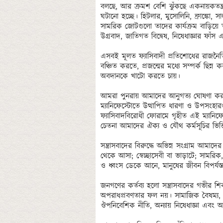
বলছে, আর ক্রমশ বেশি ঝুঁকছে একনায়কতন্ত্র, 
ঘটানো হচ্ছে। হিটলার, মুসোলিনি, ফ্রাঙ্কো, স
সামরিক জোটগুলো তাদের কার্যক্রম বাড়িয়ে তুল
উগ্রবাদ, জাতিগত বিদ্বেষ, নিষেধাজ্ঞার ফাঁ
এসবই মূলত ফ্যাসিবাদী প্রতিশোধের রাজনৈতিক
বঞ্চিত করতে, প্রজন্মের মধ্যে সম্পর্ক ছিন্
অবদানকে খাটো করতে চায়।

আমরা পুনরায় আমাদের আনুগত্য ঘোষণা করছি “
ম্যানিফেস্টোতে উত্থাপিত ধারণা ও উপসংহারগু
ফ্যাসিবাদবিরোধী ফোরামে গৃহীত এই ম্যানিফেস
চেতনা আমাদের ঐক্য ও যৌথ কর্মসূচির ভিত্তি
সন্ত্রাসবাদের বিরুদ্ধে অভিন্ন সংগ্রাম আমাদ
থেকে আসা; স্বেচ্ছাসেবী বা ভাড়াটে; সামরিক, অর
ও ধ্বংস ডেকে আনে, মানুষের জীবন বিপর্যস্ত
জনগণের কর্তব্য হলো সন্ত্রাসবাদের গভীর শিক
অপরাধপ্রবণতার ফল নয়। সামাজিক বৈষম্য, অধি
ঔপনিবেশিক নীতি, অন্যায় নিষেধাজ্ঞা এবং অ