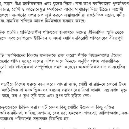
সন্ত্রাস, উগ্র জাতীয়তাবাদ এবং যুদ্ধের দিকে। নানা রূপে ফ্যাসিবাদের পুনর্জাগরণ 
ালাজার, হোর্থি ও আন্তোনেস্কুর সমর্থকেরা আবার মাথাচাড়া দিয়ে উঠছে। আগ্রাসী 
ছে। জনগণের ওপর চাপ সৃষ্টি করতে সাম্রাজ্যবাদীরা রাজনৈতিক সন্ত্রাস, ধর্মীয় 
স এবং সামরিক শক্তিকে আরও নির্মমভাবে ব্যবহার করছে।

 প্রস্তুতি। প্রতিক্রিয়াশীল শক্তিগুলো জনগণকে তাদের ঐতিহাসিক স্মৃতি থেকে 
ন করতে এবং সোভিয়েত ইউনিয়ন ও সমগ্র ফ্যাসিবাদবিরোধী প্রতিরোধের বীরত্বপূর্ণ 
ফ্যাসিবাদের বিরুদ্ধে মানবতাকে রক্ষা করো” শীর্ষক বিশ্বজনগণের ঐক্যের 
লোর প্রতি। ২০২৩ সালের এপ্রিল মাসে মিনস্কে অনুষ্ঠিত প্রথম আন্তর্জাতিক 
্টো তার প্রাসঙ্গিকতা সম্পূর্ণভাবে প্রমাণ করেছে। আন্তর্জাতিকতাবাদ ও সংহতির 
।

ের লড়াইয়ে বিশেষ গুরুত্ব বহন করে। আমরা ব্যক্তি, গোষ্ঠী বা রাষ্ট্র–যে কোনো উৎস 
্থনৈতিক বা মনস্তাত্ত্বিক–সব ধরনের সন্ত্রাসবাদের নিন্দা জানাই। সন্ত্রাসবাদ মৃত্যু 
 করে, ভয় ও ঘৃণা সৃষ্টি করে এবং দুঃখ-কষ্ট ছড়িয়ে দেয়।

ড়গুলোকে চিহ্নিত করা। এটি কেবল কিছু গোষ্ঠীর উগ্রতা বা কিছু ব্যক্তির 
কারহীনতা, দারিদ্র্য, অপমান, বেকারত্ব, হস্তক্ষেপ, গণহত্যা, আধিপত্যবাদ, নব্য-
বরোধের পরিবেশেই সন্ত্রাসবাদ বিকশিত হয়।
