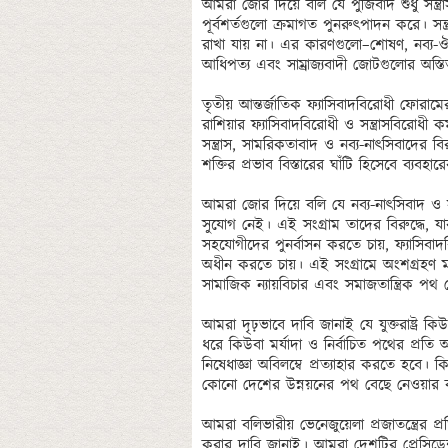
আমরা জোর দিয়ে বলি যে পুঁজিবাদ শুধু সন্
পূর্বশর্তগুলো ক্রমাগত পুনরুৎপাদন করে। সন্ত
রাখা যায় না। এর কারণগুলো–শোষণ, নব্য-ঔপন
আধিপত্য এবং সাম্রাজ্যবাদী জোটগুলোর অস্তি
তৃতীয় আন্তর্জাতিক ফ্যাসিবাদবিরোধী ফোরাম
রাশিয়ার ফ্যাসিবাদবিরোধী ও সন্ত্রাসবিরোধী কর
সন্ত্রাস, সামরিকতাবাদ ও নব্য-নাৎসিবাদের বির
শক্তির প্রভাব বিস্তারের ঘাঁটি হিসেবে ব্যবহারে
আমরা জোর দিয়ে বলি যে নব্য-নাৎসিবাদ ও সন
সুযোগ নেই। এই সংগ্রাম তাদের বিরুদ্ধে, যার
সহযোগীদের পুনর্বাসন করতে চায়, ফ্যাসিবাদব
অধীন করতে চায়। এই সংগ্রামে অংশগ্রহণ মানে জ
সামাজিক ন্যায়বিচার এবং সমাজতান্ত্রিক পথ 
আমরা দৃঢ়ভাবে দাবি জানাই যে যুক্তরাষ্ট্র কি
ধরে কিউবা মর্যাদা ও নির্বাচিত পথের প্রতি
নিষেধাজ্ঞা অবিলম্বে প্রত্যাহার করতে হবে। 
কোনো দেশের উন্নয়নের পথ বেছে নেওয়ার ক
আমরা বলিভারীয় ভেনেজুয়েলা প্রজাতন্ত্রের
করার দাবি জানাই। আমরা দেশটির প্রেসিডেন্