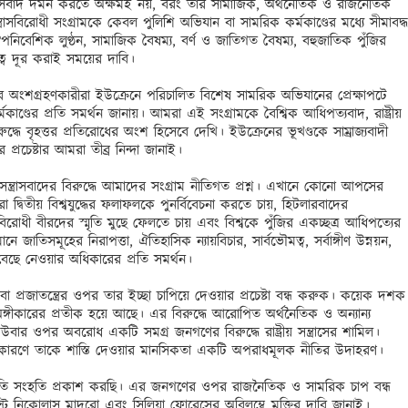
ত্রাসবাদ দমন করতে অক্ষমই নয়, বরং তার সামাজিক, অর্থনৈতিক ও রাজনৈতিক 
্রাসবিরোধী সংগ্রামকে কেবল পুলিশি অভিযান বা সামরিক কর্মকাণ্ডের মধ্যে সীমাবদ্ধ 
িবেশিক লুণ্ঠন, সামাজিক বৈষম্য, বর্ণ ও জাতিগত বৈষম্য, বহুজাতিক পুঁজির 
ত্ব দূর করাই সময়ের দাবি।

ের অংশগ্রহণকারীরা ইউক্রেনে পরিচালিত বিশেষ সামরিক অভিযানের প্রেক্ষাপটে 
্মকাণ্ডের প্রতি সমর্থন জানায়। আমরা এই সংগ্রামকে বৈশ্বিক আধিপত্যবাদ, রাষ্ট্রীয় 
ুদ্ধে বৃহত্তর প্রতিরোধের অংশ হিসেবে দেখি। ইউক্রেনের ভূখণ্ডকে সাম্রাজ্যবাদী 
র প্রচেষ্টার আমরা তীব্র নিন্দা জানাই।

্ত্রাসবাদের বিরুদ্ধে আমাদের সংগ্রাম নীতিগত প্রশ্ন। এখানে কোনো আপসের 
া দ্বিতীয় বিশ্বযুদ্ধের ফলাফলকে পুনর্বিবেচনা করতে চায়, হিটলারবাদের 
িরোধী বীরদের স্মৃতি মুছে ফেলতে চায় এবং বিশ্বকে পুঁজির একচ্ছত্র আধিপত্যের 
াতিসমূহের নিরাপত্তা, ঐতিহাসিক ন্যায়বিচার, সার্বভৌমত্ব, সর্বাঙ্গীণ উন্নয়ন, 
বেছে নেওয়ার অধিকারের প্রতি সমর্থন।

উবা প্রজাতন্ত্রের ওপর তার ইচ্ছা চাপিয়ে দেওয়ার প্রচেষ্টা বন্ধ করুক। কয়েক দশক 
 অঙ্গীকারের প্রতীক হয়ে আছে। এর বিরুদ্ধে আরোপিত অর্থনৈতিক ও অন্যান্য 
কিউবার ওপর অবরোধ একটি সমগ্র জনগণের বিরুদ্ধে রাষ্ট্রীয় সন্ত্রাসের শামিল। 
ারণে তাকে শাস্তি দেওয়ার মানসিকতা একটি অপরাধমূলক নীতির উদাহরণ।

 প্রতি সংহতি প্রকাশ করছি। এর জনগণের ওপর রাজনৈতিক ও সামরিক চাপ বন্ধ 
ট নিকোলাস মাদুরো এবং সিলিয়া ফ্লোরেসের অবিলম্বে মুক্তির দাবি জানাই। 