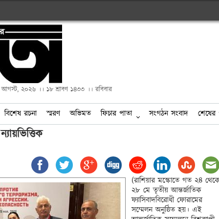
২ আগস্ট, ২০২৬ ।। ১৮ শ্রাবণ ১৪৩৩ ।। রবিবার
বিশেষ রচনা
স্মরণ
অভিমত
ফিচার পাতা
সংগঠন সংবাদ
শেষের 
ন্যায়ভিত্তিক 

(রাশিয়ার মস্কোতে গত ২৪ থেকে
২৮ মে তৃতীয় আন্তর্জাতিক 
ফ্যাসিবাদবিরোধী ফোরামের 
সম্মেলন অনুষ্ঠিত হয়। এই 