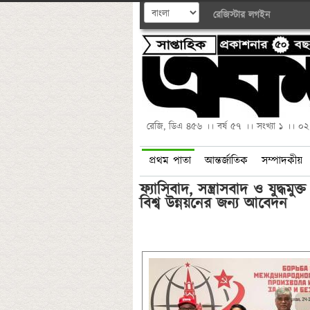
রেজিস্টার
লগইন
রেজি, ডিএ ৪৫৬ ।। বর্ষ ৫৭ ।। সংখ্যা ১ ।। ০
প্রথম পাতা
আন্তর্জাতিক
সম্পাদকীয়
ফ্যাসিবাদ, সন্ত্রাসবাদ ও যুদ্ধমুক্ত 
বিশ্ব উন্নয়নের জন্য আবেদন