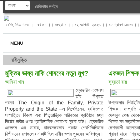
রেজিস্টার
লগইন
রেজি, ডিএ ৪৫৬ ।। বর্ষ ৫৭ ।। সংখ্যা ১ ।। ০২ আগস্ট, ২০২৬ ।। ১৮ শ্রাবণ ১৪৩৩ ।। 
MENU
নারীমুক্তি
মুক্তির ভাষ্য নাকি শোষণের নতুন মুখ? 
একজন শিক্ষক 
আনিয়া খান
সুব্রতা রায়
ফ্রেডরিক এঙ্গেলস
তাঁর বিখ্যাত
গ্রন্থ The Origin of the Family, Private
উপজেলার পিটাইটিক
Property and the State –এ লিখেছিলেন, ব্যক্তিগত
শিক্ষক। সম্প্রতি 
সম্পত্তির বিকাশ এবং পিতৃতান্ত্রিক পরিবারের প্রতিষ্ঠার মধ্য
ফেসবুক পেজ থেকে 
দিয়েই নারীর ওপর প্রাতিষ্ঠানিক শোষণের সূচনা ঘটে। ফ্রেডরিক
শিক্ষক মব সন্ত্রাসী
এঙ্গেলস এর ভাষায়, মানবসভ্যতার প্রথম শ্রেণিভিত্তিক
দেশব্যাপী আলোচ
নিপীড়নের রূপগুলোর একটি ছিল নারীর ওপর পুরুষের আধিপত্য।
শ্রাবণ মাসে “শ্র