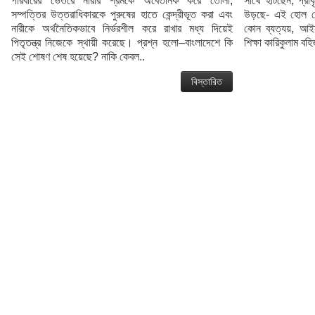
পরিবারের ভেতরে নারীর শ্রমকে অবৈতনিক করে তোলা,
সাথে হাঁটছেন, প্
সম্পত্তির উত্তরাধিকারকে পুরুষের হাতে কেন্দ্রীভূত করা এবং
উড়ছে- এই হোল ত
নারীকে অর্থনৈতিকভাবে নির্ভরশীল করে রাখার মধ্য দিয়েই
কোন ব্যত্যয়, আইন-
পিতৃতন্ত্র নিজেকে স্থায়ী করেছে। প্রশ্ন হলো–বাংলাদেশে কি
শিক্ষা কারিকুলাম বহির
সেই শোষণ শেষ হয়েছে? নাকি কেবল..
বিস্তারিত