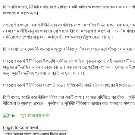
তিনি দাবি জানান, নির্বিচারে সারাদেশে হকারদের রুটি-রুজির অবলম্বন বন্ধ করার অভিযান 
দলগুলোকে করতে হবে। 

সমাবেশে বাংলাদেশ হকার্স ইউনিয়নের সাংগঠনিক সম্পাদক জসিম উদ্দিন বলেন, হকারসহ শ্
সরকার শ্রমজীবী মানুষের জন্য কোনো ধরনের ইতিবাচক পদক্ষেপ করছে না। এমনকি বাজার 
স্বনিয়োজিত পেশার মানুষের একমাত্র বাঁচারও অবলম্বনটুকুও কেড়ে নিচ্ছে। 

তিনি সারাদেশের মেহনতি জনতাকে জুলুমের বিরুদ্ধে ঐক্যবদ্ধভাবে রুখে দাঁড়ানোর আহ্বান 
সমাবেশে হকার্স ইউনিয়নের উপদেষ্টা শ্রমিকনেতা জলি তালুকদার বলেন, এই সরকার ধনীক 
মানুষের রুটি-রুজির অধিকার কেড়ে নিচ্ছে। হকাররা এ দেশের বৈধ নাগরিক। হকারদের উচ
জন্য স্বরাষ্ট্রমন্ত্রীসহ প্রশাসনের প্রতি আহ্বান জানান। 

সমাবেশে হকার্স ইউনিয়নের সভাপতি আব্দুল হাশিম কবীর রাজনৈতিক দলগুলোর উদ্দেশে ১০ 
তিনি বলেন, হকারি করে জীবিকা নির্বাহ করা একটি পেশা। যা সারা পৃথিবীতে প্রচলিত। পৃথিবী
প্রিন্ট উপোযোগী ভার্সন
Login to comment..
পৃষ্ঠার উপরের অংশে যেতে এখানে ক্লিক করুন