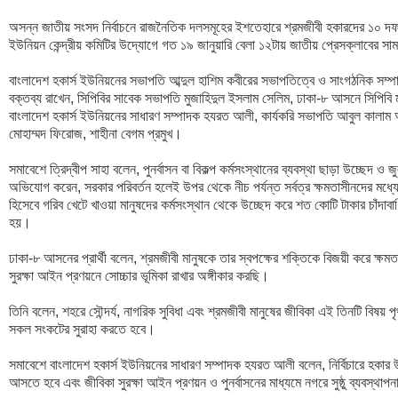
অসন্ন জাতীয় সংসদ নির্বাচনে রাজনৈতিক দলসমূহের ইশতেহারে শ্রমজীবী হকারদের ১০ দফা স
ইউনিয়ন কেন্দ্রীয় কমিটির উদ্যোগে গত ১৯ জানুয়ারি বেলা ১২টায় জাতীয় প্রেসক্লাবের সাম
বাংলাদেশ হকার্স ইউনিয়নের সভাপতি আব্দুল হাশিম কবীরের সভাপতিত্বে ও সাংগঠনিক সম্পাদ
বক্তব্য রাখেন, সিপিবির সাবেক সভাপতি মুজাহিদুল ইসলাম সেলিম, ঢাকা-৮ আসনে সিপিবি মনোনীত
বাংলাদেশ হকার্স ইউনিয়নের সাধারণ সম্পাদক হযরত আলী, কার্যকরি সভাপতি আবুল কালাম
মোহাম্মদ ফিরোজ, শাহীনা বেগম প্রমুখ। 

সমাবেশে ত্রিদ্বীপ সাহা বলেন, পুনর্বাসন বা বিকল্প কর্মসংস্থানের ব্যবস্থা ছাড়া উচ্ছেদ ও
অভিযোগ করেন, সরকার পরিবর্তন হলেই উপর থেকে নীচ পর্যন্ত সর্বত্র ক্ষমতাসীনদের মধ্
হিসেবে গরিব খেটে খাওয়া মানুষদের কর্মসংস্থান থেকে উচ্ছেদ করে শত কোটি টাকার চাঁদাবাণিজ্
হয়। 

ঢাকা-৮ আসনের প্রার্থী বলেন, শ্রমজীবী মানুষকে তার স্বপক্ষের শক্তিকে বিজয়ী করে ক্ষম
সুরক্ষা আইন প্রণয়নে সোচ্চার ভূমিকা রাখার অঙ্গীকার করছি। 

তিনি বলেন, শহরে সৌন্দর্য, নাগরিক সুবিধা এবং শ্রমজীবী মানুষের জীবিকা এই তিনটি বিষয় প
সকল সংকটের সুরাহা করতে হবে। 

সমাবেশে বাংলাদেশ হকার্স ইউনিয়নের সাধারণ সম্পাদক হযরত আলী বলেন, নির্বিচারে হকার উ
আসতে হবে এবং জীবিকা সুরক্ষা আইন প্রণয়ন ও পুনর্বাসনের মাধ্যমে নগরে সুষ্ঠু ব্যবস্থাপন