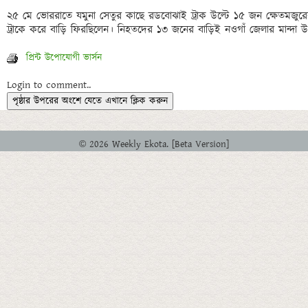
২৫ মে ভোররাতে যমুনা সেতুর কাছে রডবোঝাই ট্রাক উল্টে ১৫ জন ক্ষেতমজুরের 
ট্রাকে করে বাড়ি ফিরছিলেন। নিহতদের ১৩ জনের বাড়িই নওগাঁ জেলার মান্দা
প্রিন্ট উপোযোগী ভার্সন
Login to comment..
পৃষ্ঠার উপরের অংশে যেতে এখানে ক্লিক করুন
© 2026 Weekly Ekota. [Beta Version]