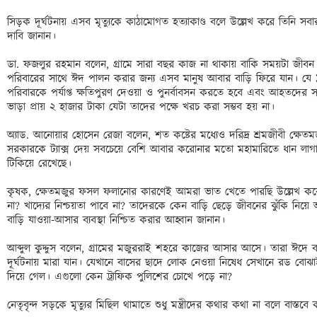
সিড়ক দূর্ঘটনায় এসব মৃত্যুকে কাঠামোগত হত্যাকাণ্ড বলে উল্লেখ করে তিনি সবার য
দাবি জানান।

ডা. ফজলুর রহমান বলেন, গ্রামে সারা বছর কাজ না থাকায় বাকি সময়টা জীবন
পরিবারের সাথে ঈদ পালন করার জন্য এসব মানুষ আবার বাড়ি ফিরে যান। যে ১৫
পরিবারকে পর্যাপ্ত ক্ষতিপুরণ দেওয়া ও পুনর্বাবসন করতে হবে এবং আহতদের স
ভাড়া প্রায় ২ হাজার টাকা যেটা তাদের পক্ষে খরচ করা সম্ভব হয় না।

অ্যাড. আনোয়ার হোসেন রেজা বলেন, শত কষ্টের মধ্যেও দরিদ্র শ্রমজীবী ক্ষেত
সরকারকে ট্যাক্স দেয় সবচেয়ে বেশি আবার করোনার মতো মহামারিতে ধান লা
টিকিয়ে রেখেছে। 

কৃষক, ক্ষেতমজুর ফসল ফলানোর কারণেই আমরা ভাত খেতে পারছি উল্লেখ করে 
না? খাদ্যের নিশ্চয়তা পাবে না? তাদেরকে কেন বাড়ি ছেড়ে জীবনের ঝুঁকি নিয়
বাড়ি যাওয়া-আসার ব্যবস্থা নিশ্চিত করার আহ্বান জানান।

আব্দুল কুদ্দুস বলেন, গ্রামের মজুররাই শহরে কাজের আসার আসে। তারা ঈদে বা
দূর্ঘটনায় মারা যান। যেখানে বাসের ছাদে লোক নেওয়া নিষেধ সেখানে রড বোঝ
দিয়ে গেল। এগুলো কেন ট্রাফিক পুলিশের চোখে পড়ে না?

নেতৃবৃন্দ সড়কে মৃত্যুর মিছিল থামাতে শুধু মন্ত্রীদের কথার কথা না বলে বাস্তব