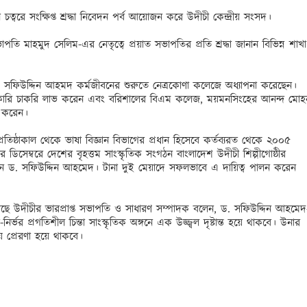
 চত্বরে সংক্ষিপ্ত শ্রদ্ধা নিবেদন পর্ব আয়োজন করে উদীচী কেন্দ্রীয় সংসদ। 

ভাপতি মাহমুদ সেলিম-এর নেতৃত্বে প্রয়াত সভাপতির প্রতি শ্রদ্ধা জানান বিভিন্ন শাখা 
ড. সফিউদ্দিন আহমদ কর্মজীবনের শুরুতে নেত্রকোণা কলেজে অধ্যাপনা করেছেন। 
রকারি চাকরি লাভ করেন এবং বরিশালের বিএম কলেজ, ময়মনসিংহের আনন্দ মোহন
করেন। 

র প্রতিষ্ঠাকাল থেকে ভাষা বিজ্ঞান বিভাগের প্রধান হিসেবে কর্তব্যরত থেকে ২০০৫ 
সেম্বরে দেশের বৃহত্তম সাংস্কৃতিক সংগঠন বাংলাদেশ উদীচী শিল্পীগোষ্ঠীর 
হন ড. সফিউদ্দিন আহমেদ। টানা দুই মেয়াদে সফলভাবে এ দায়িত্ব পালন করেন 
য়েছে উদীচীর ভারপ্রাপ্ত সভাপতি ও সাধারণ সম্পাদক বলেন, ড. সফিউদ্দিন আহমেদ
ির্ভর প্রগতিশীল চিন্তা সাংস্কৃতিক অঙ্গনে এক উজ্জ্বল দৃষ্টান্ত হয়ে থাকবে। উনার 
 প্রেরণা হয়ে থাকবে।
