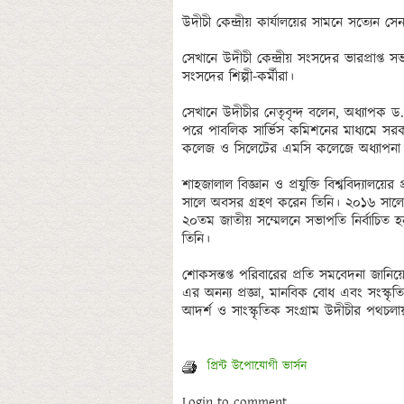
উদীচী কেন্দ্রীয় কার্যালয়ের সামনে সত্যেন সেন
সেখানে উদীচী কেন্দ্রীয় সংসদের ভারপ্রাপ্ত স
সংসদের শিল্পী-কর্মীরা। 

সেখানে উদীচীর নেতৃবৃন্দ বলেন, অধ্যাপক 
পরে পাবলিক সার্ভিস কমিশনের মাধ্যমে স
কলেজ ও সিলেটের এমসি কলেজে অধ্যাপনা 
শাহজালাল বিজ্ঞান ও প্রযুক্তি বিশ্ববিদ্যালয়ে
সালে অবসর গ্রহণ করেন তিনি। ২০১৬ সালের ডি
২০তম জাতীয় সম্মেলনে সভাপতি নির্বাচিত 
তিনি। 

শোকসন্তপ্ত পরিবারের প্রতি সমবেদনা জানি
এর অনন্য প্রজ্ঞা, মানবিক বোধ এবং সংস্কৃতি-ন
আদর্শ ও সাংস্কৃতিক সংগ্রাম উদীচীর পথচলায়
প্রিন্ট উপোযোগী ভার্সন
Login to comment..