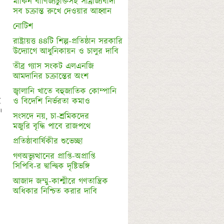
মার্কিন বাণিজ্যচুক্তিসহ সাম্রাজ্যবাদী 

নোটিশ
রাষ্ট্রায়ত্ত ৪৪টি শিল্প-প্রতিষ্ঠান সরকারি

তীব্র গ্যাস সংকট এলএনজি 

জ্বালানি খাতে বহুজাতিক কোম্পানি 

 


সংসদে নয়, চা-শ্রমিকদের 

গণঅভ্যুত্থানের প্রাপ্তি-অপ্রাপ্তি

সিপিবি-র দ্বান্দ্বিক দৃষ্টিভঙ্গি
আজাদ জম্মু-কাশ্মীরে গণতান্ত্রিক 
অধিকার নিশ্চিত করার দাবি