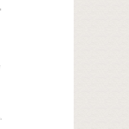


 
-