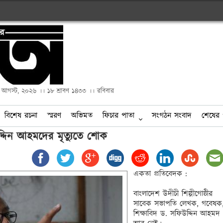
২ আগস্ট, ২০২৬ ।। ১৮ শ্রাবণ ১৪৩৩ ।। রবিবার
বিশেষ রচনা
স্মরণ
অভিমত
ফিচার পাতা
সংগঠন সংবাদ
শেষের 
একতা প্রতিবেদক :

বাংলাদেশ উদীচী শিল্পীগোষ্ঠীর 
সাবেক সভাপতি লেখক, গবেষক,
শিক্ষাবিদ ড. সফিউদ্দিন আহমদ 