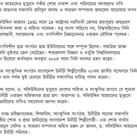
ন আহমদের মৃত্যুতে গভীর শোক প্রকাশ এবং পরিবারের সদস্যদের প্রতি 
ের ভারপ্রাপ্ত সভাপতি হাবিবুল আলম ও সাধারণ সম্পাদক জামসেদ আনোয়ার তপন। 
উদ্দিন আহমদ ১৯৪১ সালে ১৯ অক্টোবর নরসিংদী জেলার রায়পুরায় জন্মগ্রহণ 
শা ভাষা ও সাহিত্য গবেষক। শুধু বাংলা সাহিত্যে নয়, বিশ্বসাহিত্যেও তিনি 
থ্যসন্ধানী, সমাজমনস্ক এবং প্রগতিশীল চিন্তাচেতনার একজন মৌলিক গবেষক।

তিশীল ছাত্র সংগঠন ছাত্র ইউনিয়নের সঙ্গে সম্পৃক্ত ছিলেন। সামরিক জান্তা 
 দুইবার জেল খেটেছেন। শাহজালাল বিজ্ঞান ও প্রযুক্তি বিশ্ববিদ্যালয়ের 
্রধান হিসেবে কর্তব্যরত অবস্থায় ২০০৫ সালে তিনি অবসর গ্রহণ করেন। 

্তম সাংস্কৃতিক সংগঠন বাংলাদেশ উদীচী শিল্পীগোষ্ঠীর ২০তম জাতীয় সম্মেলনে তিনি
মাস পর্যন্ত দুই মেয়াদে উদীচীর সভাপতির দায়িত্ব পালন করেন।

ন্দ বলেন, ড. সফিউদ্দিনের মৃত্যুতে দেশের সাহিত্য ও সংস্কৃতির জগতে যে শূন্যতা 
তে উদীচী একজন অভিভাবক হারা হল। অধ্যাপক ড. সফিউদ্দিন আহমদের মৃত্যুতে 
ুধ্যায়ীদের প্রতিও সমবেদনা জ্ঞাপন করেন।

াজ্ঞ রবীন্দ্রগবেষক, শিক্ষাবিদ, সাংস্কৃতিক সংগঠক, উদীচীর সাবেক সভাপতি 
র শোক ও শ্রদ্ধা জানিয়েছে বাংলাদেশ উদীচী শিল্পীগোষ্ঠী। এক শোক বার্তায় 
ি মাহমুদ সেলিম ও সাধারণ সম্পাদক অমিত রঞ্জন দে জানান, ড. সফিউদ্দিন আহমেদ
 উদীচী পরিবার। 
