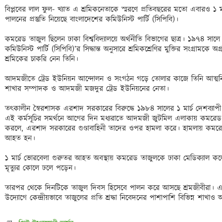
বিপ্লবের লাল ফুল- খ্যাত এ শ্রমিকনেতাকে স্মরণে প্রতিবছরের মতো এবারও ১ মার
পালনের প্রস্তুতি নিয়েছে বাংলাদেশের কমিউনিস্ট পার্টি (সিপিবি)। 

কমরেড তাজুল ছিলেন ঢাকা বিশ্ববিদ্যালয়ে অর্থনীতি বিভাগের ছাত্র। ১৯৭৪ সালে ব
কমিউনিস্ট পার্টি (সিপিবি)’র সিদ্ধান্ত অনুসারে শ্রমিকশ্রেণির মুক্তির সংগ্রাম
শ্রমিকের চাকরি নেন তিনি। 

আদমজীতে ট্রেড ইউনিয়ন আন্দোলন ও সংগঠন গড়ে তোলার কাজে তিনি আত্মনি
শাখার সম্পাদক ও আদমজী মজদুর ট্রেড ইউনিয়নের নেতা। 

তৎকালীন স্বৈরশাসক এরশাদ সরকারের বিরুদ্ধে ১৯৮৪ সালের ১ মার্চ দেশব্যাপী
এই কর্মসূচির সমর্থনে আগের দিন মধ্যরাতে আদমজী জুটমিল এলাকায় কমরেড তাজু
করলে, এরশাদ সরকারের গুণ্ডাবাহিনী তাদের ওপর হামলা করে। হামলায় কমরে
আহত হন। 

১ মার্চ ভোরবেলা গুরুতর আহত অবস্থায় কমরেড তাজুলকে ঢাকা মেডিক্যাল কলেজ
মৃত্যুর কোলে ঢলে পড়েন। 

তারপর থেকে দিনটিকে তাজুল দিবস হিসেবে পালন করে আসছে শ্রমজীবীরা। এবার