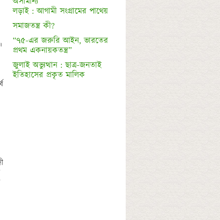
অসামান্য 

সমাজতন্ত্র কী?
“৭৫-এর জরুরি আইন, ভারতের 
প্রথম একনায়কতন্ত্র”
জুলাই অভ্যুত্থান : ছাত্র-জনতাই 

ইতিহাসের প্রকৃত মালিক