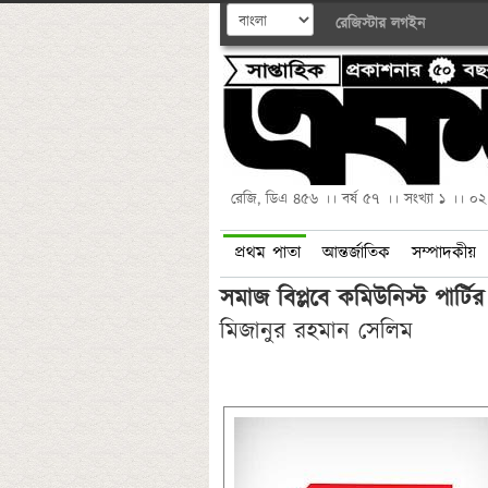
রেজিস্টার
লগইন
রেজি, ডিএ ৪৫৬ ।। বর্ষ ৫৭ ।। সংখ্যা ১ ।। ০
প্রথম পাতা
আন্তর্জাতিক
সম্পাদকীয়
সমাজ বিপ্লবে কমিউনিস্ট পার্টির
মিজানুর রহমান সেলিম