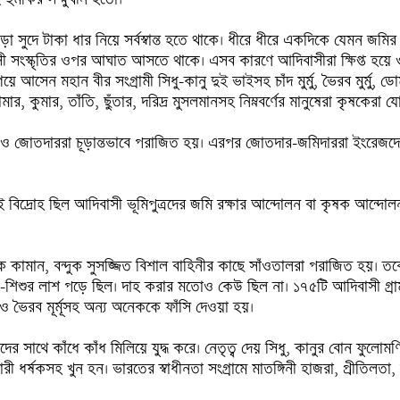
সুদে টাকা ধার নিয়ে সর্বস্বান্ত হতে থাকে। ধীরে ধীরে একদিকে যেমন জমির 
সী সংস্কৃতির ওপর আঘাত আসতে থাকে। এসব কারণে আদিবাসীরা ক্ষিপ্ত হয়ে ওঠ
িয়ে আসেন মহান বীর সংগ্রামী সিধু-কানু দুই ভাইসহ চাঁদ মুর্মু, ভৈরব মুর্মু,
র, কুমার, তাঁতি, ছুঁতার, দরিদ্র মুসলমানসহ নিম্নবর্ণের মানুষেরা কৃষকেরা 
িদার ও জোতদাররা চূড়ান্তভাবে পরাজিত হয়। এরপর জোতদার-জমিদাররা ইংরেজ
এই বিদ্রোহ ছিল আদিবাসী ভূমিপুত্রদের জমি রক্ষার আন্দোলন বা কৃষক আন্দো
ামান, বন্দুক সুসজ্জিত বিশাল বাহিনীর কাছে সাঁওতালরা পরাজিত হয়। তবে এটা য
-শিশুর লাশ পড়ে ছিল। দাহ করার মতোও কেউ ছিল না। ১৭৫টি আদিবাসী গ্রাম স
দ ও ভৈরব মূর্মূসহ অন্য অনেককে ফাঁসি দেওয়া হয়।

ুষদের সাথে কাঁধে কাঁধ মিলিয়ে যুদ্ধ করে। নেতৃত্ব দেয় সিধু, কানুর বোন ফুল
রী ধর্ষকসহ খুন হন। ভারতের স্বাধীনতা সংগ্রামে মাতঙ্গিনী হাজরা, প্রীতিলত