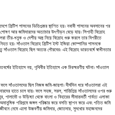
েশে ব্রিটিশ শাসনের ভিত্তিপ্রস্তর স্থাপিত হয়। নবাবী শাসনের অবসানের পর 
, শোষণ আর জমিদারদের অত্যাচার উৎপীড়ন বেড়ে যায়। সিপাহী বিদ্রোহ 
া তীর-ধনুক ও দেশীয় অস্ত্র নিয়ে বিদ্রোহ শুরু করলে তার বিপরীতে 
 নিহত হয়। সাঁওতাল বিদ্রোহ ব্রিটিশ ইস্ট ইন্ডিয়া কোম্পানির শাসনকে 
বে সাঁওতাল বিদ্রোহ ছিল অত্যন্ত গৌরবের। এই বিদ্রোহ ভারতবর্ষে স্বাধীনতার 
ারতবর্ষের ইতিহাসে নয়, পৃথিবীর ইতিহাসে এক চিরস্মরণীয় ঘটনা। সাঁওতাল 
ে সাঁওতালদের ছিল নিজস্ব জমি-জায়গা। দীর্ঘদিন ধরে সাঁওতালরা এই 
তদারদের হাতে চলে যায়। ফলে সহজ, সরল, শান্তিপ্রিয় সাঁওতালদের ওপর শুরু 
 পালামৌ ও উড়িষ্যা থেকে বাংলা ও বিহারের সীমান্তবর্তী পার্বত্য এলাকা 
মানুষিক পরিশ্রমে জঙ্গল পরিষ্কার করে বসতি স্থাপন করে এবং পতিত জমি 
 জীবনে নেমে এলো উচ্চবর্ণীয় জমিদার, জোতদার, সুদখোর মহাজনদের 