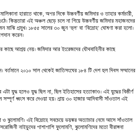
মালিকানা হারাতে থাকে, অপর দিকে উচ্চবর্ণীয় জমিদার ও তাহার কর্মচারী, 
ে। কিন্তুতারা এই অঞ্চল ছেড়ে চলে না গিয়ে উচ্চবর্ণীয় জমিদার মহাজনদের 
 ডোমন মাঝি প্রমুখ। ১৮৫৫ সালের ৩০ জুন ‘হুল’ বা ‘বিদ্রোহ’ ঘোষণা করা হলো। 
যোগদান করেন।

দের কাছে আশ্রয় নেয়। জমিদার আর ইংরেজদের যৌথবাহিনীর কাছে 
লন। বর্তমানে ২০১০ সাল থেকেই জাতিসংঘের ১৮৪ টি দেশ হুল দিবস সম্মানের 
ুদ্ধ হলেও যুদ্ধ ছিল না, ছিল ইতিহাসের হত্যাকাণ্ড। এই যুদ্ধের বিস্তীর্ণ 
ম্পূর্ণ ধ্বংস করে দেওয়া হয়। প্রায় ৩০ হাজার আদিবাসী সাঁওতাল এই 
োমণি ও ঝুলোমণি। এই বিদ্রোহে সবচেয়ে ভয়ঙ্কর অত্যাচার নেমে আসে সাঁওতাল 
া, সরোজিনী নাইডুদের পাশাপাশি ফুলোমণি, ঝুলোমণিদের মতো বীরাঙ্গনা 