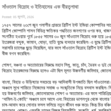
সাঁওতাল বিদ্রোহ ও ইতিহাসের এক বীরত্বগাথা
Posted: 05 জুলাই, 2026
১৭৫৭ সালের ২৩শে জুন পলাশীর প্রান্তরে ব্রিটিশ ইস্ট ইন্ডিয়া কোম্পানির সা
ব্রিটিশ কোম্পানি শাসন বিভিন্ন ক্ষতিকর পদ্ধতিতে জনগণের ওপর কর, খাজ
সংগঠিত হওয়ার পূর্বে ১৮৫৫ সালের ৩০ জুন সাঁওতাল বিদ্রোহ শুরু হয়ে ১৮৫৬
ইংরেজরা বন্দুক, কামান, ঘোড়া, হাতি যুদ্ধে ব্যবহার করেছিল। এ যুদ্ধে ব্রি
সরাসরি চ্যালেঞ্জ ছুড়ে দিয়েছিল, যার ফলে সাঁওতাল বিদ্রোহ ব্রিটিশ ইস্ট ইন্
বীজ বপন করেছিল।

শোষণ, বঞ্চনা ও অত্যাচারের বিরুদ্ধে মহান সিধু, কানু, চাঁদ, ভৈরব ও দু
বিদ্রোহ ইংরেজদের বিরুদ্ধে হলেও এটা ছিল মূলত উচ্চবর্ণীয় জমিদার, জোতদা
বাংলা, বিহার ও উড়িষ্যার সবচেয়ে বড় আদিবাসী উপজাতি ছিল সাঁওতালরা। 
অঞ্চলে সুখে শান্তিতে নিজেদের সমাজ ও সংস্কৃতিকে নিয়ে বসবাস করছিল। কিন
হয় উচ্চবর্ণের জমিদার, জোতদারদের শোষণ ও অত্যাচার। এর ফলে শান্তিপ্রিয় 
“দামিল-ই-কোহি” অঞ্চলে চলে আসে এবং বিহারের ভাগলপুর থেকে বাংলার বীরভ
চাষ-আবাদ করে সোনার ফসল ফলিয়ে নতুন জীবন শুরু করে। কিন্তু চির বঞ্চি
অত্যাচার, শোষণ। এমনকি তাদের নিজস্ব নিয়মনীতি, সংস্কৃতি, ধর্ম, সবকিছুই