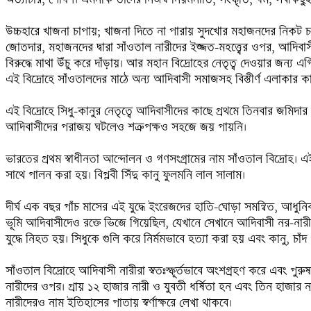
উচ্চহারে খাজনা চাপায়; খাজনা দিতে না পারায় সুদখোর মহাজনদের নিকট চড়া 
জোতদার, মহাজনদের দ্বারা সাঁওতাল নারীদের ইজ্জত-মহত্ত্বের ওপর, আদিবা
বিরুদ্ধে মাথা উঁচু করে দাঁড়ায়। আর মহান বিদ্রোহের নেতৃত্ব দেওয়ার জন্য এগ
এই বিদ্রোহে সাঁওতালদের মাঠে অন্য আদিবাসী সমাজসহ বিস্তীর্ণ এলাকার কামা
এই বিদ্রোহে সিধু-কানুর নেতৃত্বে আদিবাসীদের কাছে প্রথমে তিনবার জম
আদিবাসীদের পরাজয় ঘটলেও শত্রুপক্ষও সহজে জয় পায়নি।

ভারতের প্রথম স্বাধীনতা আন্দোলন ও গণসংগ্রামের নাম সাঁওতাল বিদ্রোহ। 
সাথে পালন করা হয়। বিপ্লবী সিঁদু কানু ফুলমনি লাল সালাম।

দীর্ঘ এক বছর পাঁচ মাসের এই যুদ্ধে ইংরেজদের হাতি-ঘোড়া সমন্বিত, আধুনিক ক
ভূমি আদিবাসীদেও রক্তে ভিজে গিয়েছিল, যেখানে সেখানে আদিবাসী নর-নারী
যুদ্ধে নিহত হয়। সিধুকে গুলি করে নির্মমভাবে হত্যা করা হয় এবং কানু, চাঁ
সাঁওতাল বিদ্রোহে আদিবাসী নারীরা স্বতঃস্ফূর্তভাবে অংশগ্রহণ করে এবং পুর
নারীদের ওপর। প্রায় ১২ হাজার নারী ও যুবতী ধর্ষিতা হন এবং তিন হাজার না
নারীদেরও নাম ইতিহাসের পাতায় স্বর্ণাক্ষরে লেখা থাকবে। 
