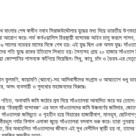
থে বাংলার শেষ স্বাধীন নবাব সিরাজউদ্দৌলার যুদ্ধের মধ্য দিয়ে ভারতীয় উপমহাদ
না আরোপ করে। লর্ড কর্নওয়ালিস চিরস্থায়ী বন্দোবস্ত আইন চালু করলে শাসন
 সালের নভেম্বর মাসের দিকে শেষ হয়। এই যুদ্ধ ছিল এক অসম যুদ্ধ। সাঁওতালর
টিশদের গতি যুদ্ধে রক্তের ইতিহাস লিখতে হয়। সৈন্যসহ প্রায় ২০ হাজার সাঁওতাল
ডিয়া কোম্পানির শাসনকে কাঁপিয়ে দিয়েছিল। সিধু, কানু, চাঁদ ও ভৈরব-এর নেতৃত্
ই বোন ফুলমণি, কায়ামণি (ঝানো)-সহ আদিবাসীদের সংগ্রাম ও আত্মত্যাগ শুধু ভ
র, অসৎ ব্যবসায়ী ও সুদখোর মহাজনদের বিরুদ্ধে।

পতিত, অনাবাদি জমি কঠোর শ্রম দিয়ে সাঁওতালরা আবাদিত করে ঘর তোলে। ফল
্তু “চিরস্থায়ী বন্দোবস্ত” এর ফলে সাঁওতালদের জমি উচ্চবর্ণের জমিদার, জো
সাঁওতালরা জমিচ্যুত ও গৃহহীন হয়ে বিহারের হাজারীবাগ, মানভূম, ছোটনাগপুর,
ূম পর্যন্ত বিশাল এলাকা জুড়ে সাঁওতালরা বসবাস শুরু করে। তারা পুনরায় অ
ত, চির অবহেলিত সাঁওতালদের জীবনে এই সুখ বেশীদিন স্থায়ী হয় না, তাদের
 হুমকির সম্মুখীন হতো।
