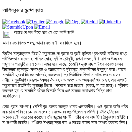
আশিষকুমার মুখ্পোধ্যায়
আমার যে সব দিতে হবে সে তো আমি জানি-

আমার যত বিত্ত প্রভু, আমার যত বাণী, সব দিতে হবে। 

ব্রিটিশ সাম্রাজ্যবাদ বিরোধী আন্দোলন-সংগ্রামে অগ্রণী ভূমিকা গ্রহণকারী নারীদের মধ্যে 
প্রীতিলতা ওয়াদ্দেদার, শান্তি ঘোষ, সুনীতি চৌধুরী, কল্পনা দত্ত, বীণা দাশ ও উজ্জ্বলা 
মজুমদার প্রভৃতির নাম যেমন অমর হয়ে আছে, তেমনি সন্ত্রাসবাদ পরিহার করেও যেসব 
বীরাঙ্গনারা জ্বলন্ত দেশপ্রেম ও আত্মত্যাগের দৃষ্টান্তে দেশবাসীদের উদ্বুদ্ধ করে গেছেন 
মাতঙ্গিনী হাজরা ছিলেন তাঁদেরই অন্যতম। প্রাতিষ্ঠানিক শিক্ষা না থাকলেও ভারতের 
নারীদের মুকুটমণি স্বরূপা- ‘ঞযব ঔড়ধহ ড়ভ অৎপ ড়ভ ওহফরধ’ খ্যাত ৪২ এর অগাস্ট 
আন্দোলনে মাতঙ্গিনীর মূলমন্ত্র ছিলো- ‘করেঙ্গে ইয়ে মরেঙ্গে’ (করো, না হয় মরো)। স্বীকার 
করতেই হয় যে মাতঙ্গিনী জীবন বিসর্জন দিয়ে এই মন্ত্রের আরাধনায় সিদ্ধি লাভ 
করেছিলেন। 

ছোট্ট গ্রাম হোগলা। মেদিনীপুর জেলার তমলুক থানার এলাকাধীন। ওই গ্রামে অতি গরিব 
এক চাষি পরিবারে ১৮৭০ সালের ১৭ নভেম্বর জন্মেছিলেন মাতঙ্গিনী। ঐতিহাসিকেরা 
অনেক চেষ্টা করে বের করেছেন তাঁর জন্মের সালটি। তাঁর বাবার নাম ছিল ঠাকুরদাস মাইতি। 
মা ভগবতী মাইতি। পণ্ডিত ঈশ্বরচন্দ্রের বাবা ও মায়ের নামের সঙ্গে আশ্চর্য রকমের মিল। 
