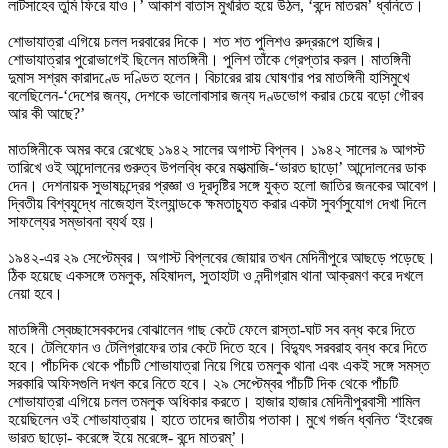
লাটসাহেব তুমি ফিরে যাও।’ আকাশ বাতাস মুখরিত হয়ে উঠল, ‘বন্দে মাতরম’ ধ্বনিতে। 

শোভাযাত্রা এগিয়ে চলল দরবারের দিকে। শত শত পুলিশও রুদ্ররূপে হাজির। 
শোভাযাত্রার পুরোভাগেই ছিলেন মাতঙ্গিনী। পুলিশ তাঁকে গ্রেপ্তার করল। মাতঙ্গিনী 
দুমাস সশ্রম কারাদণ্ডে দণ্ডিত হলেন। বিচারের রায় ঘোষণার পর মাতঙ্গিনী হাসিমুখে 
বলেছিলেন-‘দেশের জন্য, দেশকে ভালোবাসার জন্য দণ্ডভোগ করার চেয়ে বড়ো গৌরব 
আর কী আছে?’

মাতঙ্গিনীকে অমর করে রেখেছে ১৯৪২ সালের অগাস্ট বিপ্লব। ১৯৪২ সালের ৯ আগস্ট 
তারিখে ওই আন্দোলনের গুরুত্ব উপলব্ধি করে মহাত্মাজি-‘ভারত ছাড়ো’ আন্দোলনের ডাক 
দেন। দেশনায়ক সুভাষচন্দ্রের প্রজ্ঞা ও দূরদৃষ্টির সঙ্গে যুক্ত হলো জাতির জনকের আবেগ। 
দ্বিতীয় বিশ্বযুদ্ধে নাজেহাল ইংল্যান্ডকে ক্ষমতাচ্যুত করার একটা সুবর্ণসুযোগ দেখা দিলে 
সাফল্যের সম্ভাবনা ব্যর্থ হয়। 

১৯৪২-এর ২৯ সেপ্টেম্বর। অগাস্ট বিপ্লবের জোয়ার তখন মেদিনীপুরে আছড়ে পড়েছে। 
ঠিক হয়েছে একসঙ্গে তমলুক, মহিষাদল, সুতাহাটা ও নন্দীগ্রাম থানা আক্রমণ করে দখলে 
নেয়া হবে। 

মাতঙ্গিনী স্বেচ্ছাসেবকদের বোঝালেন গাছ কেটে ফেলে রাস্তা-ঘাট সব বন্ধ করে দিতে 
হবে। টেলিফোন ও টেলিগ্রাফের তার কেটে দিতে হবে। বিদ্যুৎ সরবরাহ বন্ধ করে দিতে 
হবে। পাঁচদিক থেকে পাঁচটি শোভাযাত্রা নিয়ে গিয়ে তমলুক থানা এবং একই সঙ্গে সমস্ত 
সরকারি অফিসগুলি দখল করে নিতে হবে। ২৯ সেপ্টেম্বর পাঁচটি দিক থেকে পাঁচটি 
শোভাযাত্রা এগিয়ে চলল তমলুক অধিকার করতে। হাজার হাজার মেদিনীপুরবাসী শামিল 
হয়েছিলেন ওই শোভাযাত্রায়। হাতে তাদের জাতীয় পতাকা। মুখে গর্জন ধ্বনিত ‘ইংরেজ 
ভারত ছাড়ো- করেঙ্গে ইয়ে মরেঙ্গে- বন্দে মাতরম্’।
