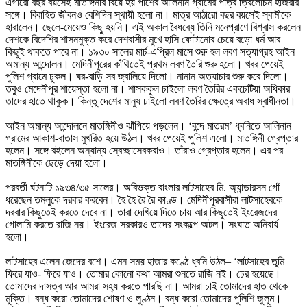
এগারো বছর বয়সেই মাতঙ্গিনীর বিয়ে হয় পাশের আলিনান গ্রামের পাত্র ত্রিলোচন হাজরার 
সঙ্গে। বিবাহিত জীবনও বেশিদিন স্থায়ী হলো না। মাত্র আঠারো বছর বয়সেই স্বামীকে 
হারালেন। ছেলে-মেয়েও কিছু হয়নি। এই অকাল বৈধব্যে তিনি মনেপ্রাণে বিশ্বাস করলেন 
দেশকে বিদেশির শাসনমুক্ত করে দেশবাসীর মুখে হাসি ফোটানোর চেয়ে বড়ো ধর্ম আর 
কিছুই থাকতে পারে না। ১৯৩০ সালের মার্চ-এপ্রিল মাসে শুরু হল লবণ সত্যাগ্রহ আইন 
অমান্য আন্দোলন। মেদিনীপুরের কাঁথিতেই প্রথম লবণ তৈরি শুরু হলো। খবর পেয়েই 
পুলিশ গ্রামে ঢুকল। ঘর-বাড়ি সব জ্বালিয়ে দিলো। নানান অত্যাচার শুরু করে দিলো। 
তবুও মেদেনীপুর শায়েস্তা হলো না। শাসককুল চাইলো লবণ তৈরির একচেটিয়া অধিকার 
তাদের হাতে থাকুক। কিন্তু দেশের মানুষ চাইলো লবণ তৈরির ক্ষেত্রে অবাধ স্বাধীনতা। 

আইন অমান্য আন্দোলনে মাতঙ্গিনীও ঝাঁপিয়ে পড়লেন। ‘বন্দে মাতরম’ ধ্বনিতে আলিনান 
গ্রামের আকাশ-বাতাস মুখরিত হয়ে উঠল। খবর পেয়েই পুলিশ এলো। মাতঙ্গিনী গ্রেপ্তার 
হলেন। সঙ্গে রইলেন অন্যান্য স্বেচ্ছাসেবকরাও। তাঁরাও গ্রেপ্তার হলেন। এর পর 
মাতঙ্গিনীকে ছেড়ে দেয়া হলো। 

পরবর্তী ঘটনাটি ১৯৩৪/৩৫ সালের। অবিভক্ত বাংলার লাটসাহেব মি. অ্যান্ডারসন গোঁ 
ধরেছেন তমলুকে দরবার করবেন। হৈ হৈ রৈ রৈ কাণ্ড। মেদিনীপুরবাসীরা লাটসাহেবকে 
দরবার কিছুতেই করতে দেবে না। তারা দেখিয়ে দিতে চায় আর কিছুতেই ইংরেজদের 
গোলামি করতে রাজি নয়। ইংরেজ সরকারও তাদের সংকল্পে অটল। সংঘাত অনিবার্য 
হলো।

লাটসাহেব এলেন জেদের বশে। এমন সময় হাজার কণ্ঠে ধ্বনি উঠল– ‘লাটসাহেব তুমি 
ফিরে যাও- ফিরে যাও। তোমার কোনো কথা আমরা শুনতে রাজি নই। ঢের হয়েছে। 
তোমাদের দাসত্ব আর আমরা সহ্য করতে পারছি না। আমরা চাই তোমাদের হাত থেকে 
মুক্তি। বন্ধ করো তোমাদের শোষণ ও লুণ্ঠন। বন্ধ করো তোমাদের পুলিশি জুলুম। 