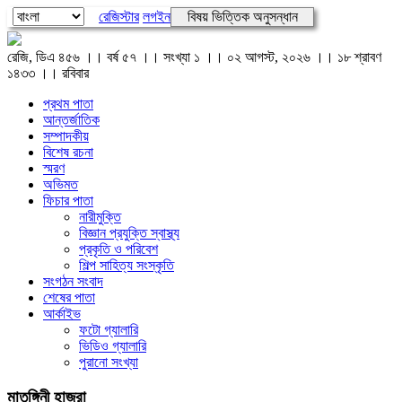
রেজিস্টার
লগইন
বিষয় ভিত্তিক অনুসন্ধান
রেজি, ডিএ ৪৫৬ ।। বর্ষ ৫৭ ।। সংখ্যা ১ ।। ০২ আগস্ট, ২০২৬ ।। ১৮ শ্রাবণ
১৪৩৩ ।। রবিবার
প্রথম পাতা
আন্তর্জাতিক
সম্পাদকীয়
বিশেষ রচনা
স্মরণ
অভিমত
ফিচার পাতা
নারীমুক্তি
বিজ্ঞান প্রযুক্তি স্বাস্থ্য
প্রকৃতি ও পরিবেশ
শিল্প সাহিত্য সংস্কৃতি
সংগঠন সংবাদ
শেষের পাতা
আর্কাইভ
ফটো গ্যালারি
ভিডিও গ্যালারি
পুরানো সংখ্যা
মাতঙ্গিনী হাজরা