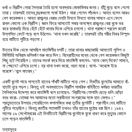
গুর্খা ও ব্রিটিশ গোরা সৈন্যরা তৈরি হলো অবস্থার মোকাবিলার জন্য। হাঁটু মুড়ে বসে গেলো 
তারা। তারপরই তাদের বন্দুকগুলো গর্জে উঠল। মারা গেলেন পাঁচজন। আহত হলেন আরও 
বেশ কয়েকজন। আহত রামচন্দ্র বেরার দেহটা টানতে টানতে থানার সামনে এনে ফেলে 
রাখল কোলো এক ব্রিটিশ। জ্ঞান ফিরে আসতেই সবার অলক্ষ্যে রামচন্দ্র বেরা বুকে ভর 
করে হামাগুড়ি দিয়ে হেঁটে হেঁটে থানার দিকে এগিয়ে চললো। থানা প্রাঙ্গণে প্রবেশ করেই 
উল্লসিত ফেটে পড়ে বলে উঠলেন- ‘থানা দখল করেছি’। তারপরই তাঁর শরীর নিথর নিস্পন্দ 
হয়ে মাটিতে লুটিয়ে পড়লো। 

উত্তর দিক থেকে আসছিল মাতঙ্গিনীর দলটি। তারা থানার কাছাকাছি আসতেই পুলিশ ও 
মিলিটারি অবিরাম গুলিবর্ষণ শুরু করে দিল। বিদ্রোহীদের মধ্যে থেকে বেশ কয়েকজন কিছুটা 
পিছু হটে গিয়েছিল। তাদের সতর্ক করে দিয়ে মাতঙ্গিনী বললেন- ‘থানা কোন্ দিকে? সামনে, 
না পেছনে? এগিয়ে চলো। হয় থানা দখল করো, নয়ত মরো। বলো- ‘করেঙ্গে ইয়ে 
মরেঙ্গে’-‘বন্দে মাতরম্।’

একটি বুলেট পায়ে লাগতেই হাতের শাঁখটি মাটিতে পড়ে গেল। দ্বিতীয় বুলেটের আঘাতে বাঁ-
হাতটা নুয়ে পড়ল। কিন্তু ওই অবস্থাতেও ব্রিটিশ সামরিক বাহিনীতে কর্মরত ভারতীয় 
সৈনিকদের উদ্দেশ্য করে মাতঙ্গিনী বলে চলেছেন- ‘ব্রিটিশের গোলামি ছেড়ে গুলি ছোঁড়া 
বন্ধ করো- তোমরা সব আমাদের মতো স্বাধীনতা সংগ্রামের সঙ্গে হাত মেলাও।’ 
প্রত্যুত্তরে উপহার পেয়েছিলেন কপালবিদ্ধ করা তৃতীয় বুলেটটি। প্রাণহীন দেহ মাটিতে 
লুটিয়ে পড়েছিল। কিন্তু জাতীয় পতাকাটি তখনও তাঁর হাতের মুঠোয় ধরা ছিল। ১৯৪২ 
সালের ২৯ সেপ্টেম্বরের এই দিনটিতেই ব্রিটিশের বুলেটকে বুকে ধারণ করে মৃত্যুর কোলে 
ঢলে পড়েন মাতঙ্গিনী।

তথ্যসূত্র
