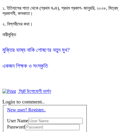
১. ইতিহাসের পাতা থেকে (প্রথম খণ্ড), প্রথম প্রকাশ- জানুয়রি, ২০০৮, মিত্রম্ 
প্রকাশনী, কলকাতা।

২. বিপ্লবীদের কথা।

নারীমুক্তি
মুক্তির ভাষ্য নাকি শোষণের নতুন মুখ? 
একজন শিক্ষক ও সংস্কৃতি 
প্রিন্ট উপোযোগী ভার্সন
Login to comment..
New user? Register..
User Name
Password