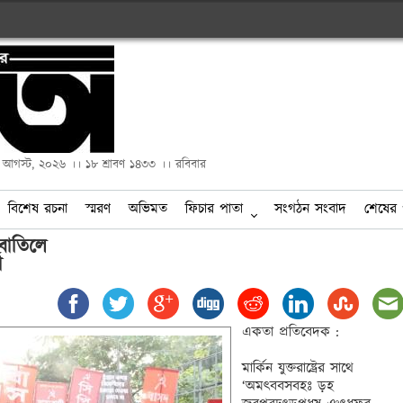
২ আগস্ট, ২০২৬ ।। ১৮ শ্রাবণ ১৪৩৩ ।। রবিবার
বিশেষ রচনা
স্মরণ
অভিমত
ফিচার পাতা
সংগঠন সংবাদ
শেষের 
 বাতিলে 

া
একতা প্রতিবেদক :

মার্কিন যুক্তরাষ্ট্রের সাথে 
‘অমৎববসবহঃ ড়হ 