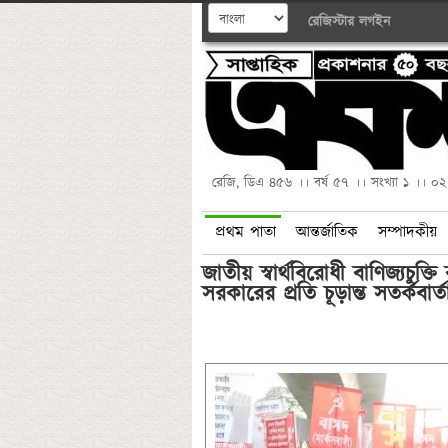
রেজিস্টার
লগইন
রেজি, ডিএ ৪৫৬ ।। বর্ষ ৫৭ ।। সংখ্যা ১ ।। ০
প্রথম পাতা
আন্তর্জাতিক
সম্পাদকীয়
জাতীয় স্বার্থবিরোধী বাণিজ্যচুক্তি
সরকারের প্রতি চূড়ান্ত সতর্কবার্ত