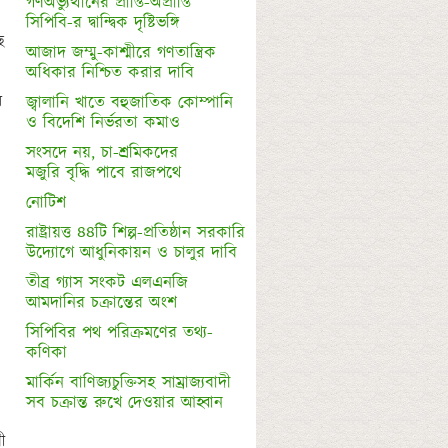
গণঅভ্যুত্থানের প্রাপ্তি-অপ্রাপ্তি

সিপিবি-র দ্বান্দ্বিক দৃষ্টিভঙ্গি
 
আজাদ জম্মু-কাশ্মীরে গণতান্ত্রিক 


অধিকার নিশ্চিত করার দাবি
 
জ্বালানি খাতে বহুজাতিক কোম্পানি 

সংসদে নয়, চা-শ্রমিকদের 

নোটিশ
রাষ্ট্রায়ত্ত ৪৪টি শিল্প-প্রতিষ্ঠান সরকারি

তীব্র গ্যাস সংকট এলএনজি 

সিপিবির পথ পরিক্রমণের তথ্য-
কণিকা
মার্কিন বাণিজ্যচুক্তিসহ সাম্রাজ্যবাদী 

 