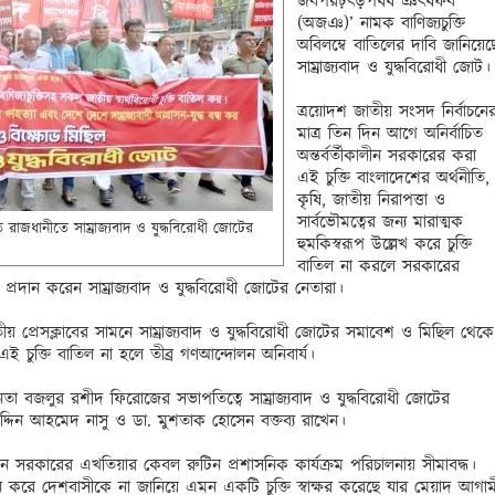
জবপরঢ়ৎড়পধষ ঞৎধফব 
(অজঞ)’ নামক বাণিজ্যচুক্তি 
অবিলম্বে বাতিলের দাবি জানিয়েছে
সাম্রাজ্যবাদ ও যুদ্ধবিরোধী জোট। 
ত্রয়োদশ জাতীয় সংসদ নির্বাচনের
মাত্র তিন দিন আগে অনির্বাচিত 
অন্তর্বর্তীকালীন সরকারের করা 
এই চুক্তি বাংলাদেশের অর্থনীতি, 
কৃষি, জাতীয় নিরাপত্তা ও 
সার্বভৌমত্বের জন্য মারাত্মক 
তে রাজধানীতে সাম্রাজ্যবাদ ও যুদ্ধবিরোধী জোটের 
হুমকিস্বরূপ উল্লেখ করে চুক্তি 
বাতিল না করলে সরকারের 
 প্রদান করেন সাম্রাজ্যবাদ ও যুদ্ধবিরোধী জোটের নেতারা।

্রেসক্লাবের সামনে সাম্রাজ্যবাদ ও যুদ্ধবিরোধী জোটের সমাবেশ ও মিছিল থেকে 
 এই চুক্তি বাতিল না হলে তীব্র গণআন্দোলন অনিবার্য। 

া বজলুর রশীদ ফিরোজের সভাপতিত্বে সাম্রাজ্যবাদ ও যুদ্ধবিরোধী জোটের 
নাসিরুদ্দিন আহমেদ নাসু ও ডা. মুশতাক হোসেন বক্তব্য রাখেন। 

কালীন সরকারের এখতিয়ার কেবল রুটিন প্রশাসনিক কার্যক্রম পরিচালনায় সীমাবদ্ধ। 
ঙ্ঘন করে দেশবাসীকে না জানিয়ে এমন একটি চুক্তি স্বাক্ষর করেছে যার মেয়াদ আগামী