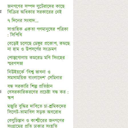
জনগণের সম্পদ লুটেরাদের কাছে 

 
বিক্রির অধিকার সরকারের নেই
৭ দিনের সংবাদ...
সাপ্তাহিক একতা গণমানুষের পত্রিকা 
: সিপিবি
বেড়েই চলেছে ডেঙ্গুর প্রকোপ, কমছে 
না হাম ও উপসর্গের সংক্রমণ 
পোস্তগোলায় কমরেড মণি সিংহের 
স্মরণসভা
নিউইয়র্কে ‘বিশ্ব ভাবনা ও 
সমসাময়িক বাংলাদেশ’ সেমিনার
বন্ধ সরকারি শিল্প প্রতিষ্ঠান 
 
বেসরকারিকরণের প্রচেষ্টা বন্ধ কর : 
স্কপ 
মজুরি বৃদ্ধির দাবিতে চা-শ্রমিকদের 
সিলেট-তামাবিল সড়ক অবরোধ
বেলুচিস্তান ও কাশ্মীরের জনগণের 
সংগ্রামের প্রতি ঢাকার সংহতি