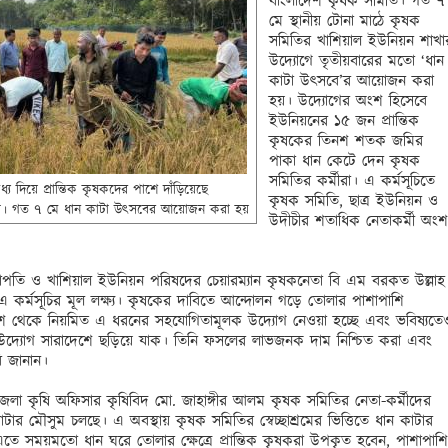
বাংলাদেশ কৃষক সমিতি। গত ৭ 
মে স্থানীয় টোনা মাঠে কৃষক 
সমিতির খাশিয়াল ইউনিয়ন শাখার
উদ্যোগে তৃতীয়বারের মতো ‘ধান 
কাটা উৎসবে’র আয়োজন করা 
হয়। উদ্যোগের অংশ হিসেবে 
ইউনিয়নের ১৫ জন প্রান্তিক 
কৃষকের তিনশ শতক জমির 
পাকা ধান কেটে দেন কৃষক 
সমিতির কর্মীরা। এ কর্মসূচিতে 
 দিয়ে প্রান্তিক কৃষকদের পাশে দাঁড়িয়েছে 
কৃষক সমিতি, ছাত্র ইউনিয়ন ও 
াখা। গত ৭ মে ধান কাটা উৎসবের আয়োজন করা হয়
উদীচীর শতাধিক নেতাকর্মী অংশ 
তি ও খাশিয়াল ইউনিয়ন পরিষদের চেয়ারম্যান কৃষকনেতা বি এম বরকত উল্লাহ 
এ কর্মসূচির মূল লক্ষ্য। কৃষকের দাবিতে আন্দোলন গড়ে তোলার পাশাপাশি 
শে থেকে নিয়মিত এ ধরনের সহযোগিতামূলক উদ্যোগ নেওয়া হচ্ছে এবং ভবিষ্যতেও
দ্যোগ সারাদেশে ছড়িয়ে যাক। তিনি ফসলের লাভজনক দাম নিশ্চিত করা এবং 
 জানান। 

লা কৃষি অফিসার কৃষিবিদ মো. জাহাঙ্গীর আলম কৃষক সমিতির নেতা-কর্মীদের 
াটার মৌসুম চলছে। এ অবস্থায় কৃষক সমিতির স্বেচ্ছাশ্রমের ভিত্তিতে ধান কাটার 
ে সময়মতো ধান ঘরে তোলার ক্ষেত্রে প্রান্তিক কৃষকরা উপকৃত হবেন, পাশাপাশি 