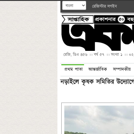
রেজিস্টার
লগইন
রেজি, ডিএ ৪৫৬ ।। বর্ষ ৫৭ ।। সংখ্যা ১ ।। ০
প্রথম পাতা
আন্তর্জাতিক
সম্পাদকীয়
নড়াইলে কৃষক সমিতির উদ্যোগ