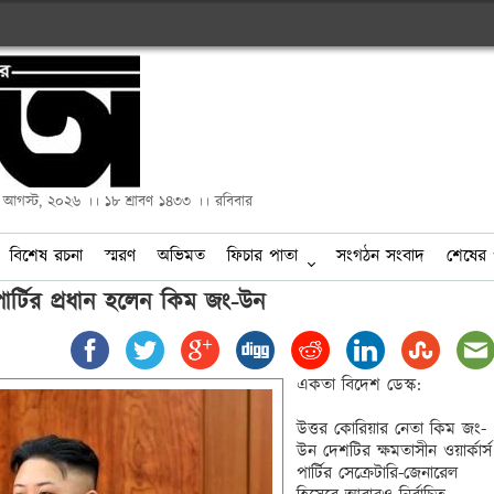
২ আগস্ট, ২০২৬ ।। ১৮ শ্রাবণ ১৪৩৩ ।। রবিবার
বিশেষ রচনা
স্মরণ
অভিমত
ফিচার পাতা
সংগঠন সংবাদ
শেষের 
পার্টির প্রধান হলেন কিম জং-উন
একতা বিদেশ ডেস্ক:

উত্তর কোরিয়ার নেতা কিম জং-
উন দেশটির ক্ষমতাসীন ওয়ার্কার্স 
পার্টির সেক্রেটারি-জেনারেল 